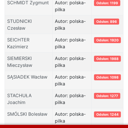
SCHMIDT Zygmunt
Autor: polska-
Odsłon: 1199
pilka
STUDNICKI
Autor: polska-
Odsłon: 896
Czesław
pilka
SEICHTER
Autor: polska-
Odsłon: 1920
Kazimierz
pilka
SIEMIERSKI
Autor: polska-
Odsłon: 1988
Mieczysław
pilka
SĄSIADEK Wacław
Autor: polska-
Odsłon: 1098
pilka
STACHUŁA
Autor: polska-
Odsłon: 1277
Joachim
pilka
SMÓLSKI Bolesław
Autor: polska-
Odsłon: 1244
pilka