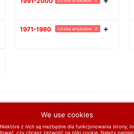
1991-2000
Liczba artykułów: 0
1971-1980
Liczba artykułów: 0
We use cookies
All Rights Reserved
Niektóre z nich są niezbędne dla funkcjonowania strony, 
wać, czy chcesz zezwolić na pliki cookie. Należy pamięta