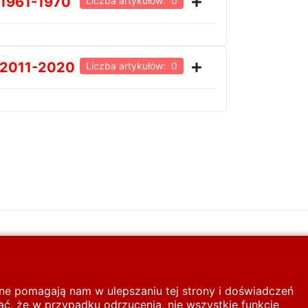
1961-1970
Liczba artykułów: 0
2011-2020
Liczba artykułów: 0
inne pomagają nam w ulepszaniu tej strony i doświadczeń
ć, że w przypadku odrzucenia, nie wszystkie funkcje