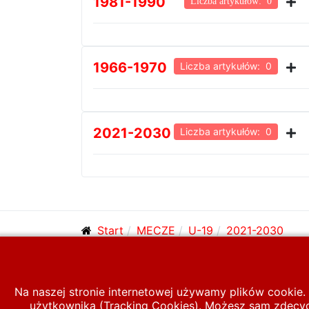
1981-1990
Liczba artykułów: 0
1966-1970
Liczba artykułów: 0
2021-2030
Liczba artykułów: 0
Start
MECZE
U-19
2021-2030
© 2026 polska-pilka.pl
|
Tanie strony internetowe
Na naszej stronie internetowej używamy plików cookie. 
użytkownika (Tracking Cookies). Możesz sam zdecydo