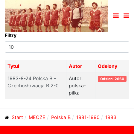
Filtry
Pokaż
#
Tytuł
Autor
Odsłony
1983-8-24 Polska B –
Autor:
Odsłon: 2660
Czechosłowacja B 2-0
polska-
pilka
Start
MECZE
Polska B
1981-1990
1983