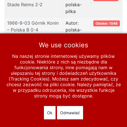
Stade Reims 2-2
polska-
pilka
1966-9-03 Górnik Konin
Autor:
Odsłon: 1046
– Polska B 0-4
polska-
pilka
We use cookies
1966-5-18 Polska B –
Autor:
Odsłon: 1169
Bułgaria B 3-2
polska-
Na naszej stronie internetowej używamy plików
pilka
cookie. Niektóre z nich są niezbędne dla
funkcjonowania strony, inne pomagają nam w
ulepszaniu tej strony i doświadczeń użytkownika
(Tracking Cookies). Możesz sam zdecydować, czy
chcesz zezwolić na pliki cookie. Należy pamiętać, że
Start
MECZE
Polska B
1961-1970
1966
w przypadku odrzucenia, nie wszystkie funkcje
strony mogą być dostępne.
© 2026 polska-pilka.pl
|
Tanie strony internetowe
All Rights
Reserved
Ok
Odmawiać