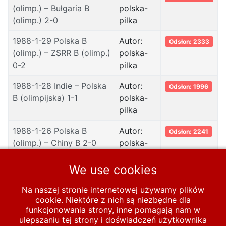
(olimp.) – Bułgaria B
polska-
(olimp.) 2-0
pilka
1988-1-29 Polska B
Autor:
Odsłon: 2333
(olimp.) – ZSRR B (olimp.)
polska-
0-2
pilka
1988-1-28 Indie – Polska
Autor:
Odsłon: 1996
B (olimpijska) 1-1
polska-
pilka
1988-1-26 Polska B
Autor:
Odsłon: 2241
(olimp.) – Chiny B 2-0
polska-
pilka
We use cookies
1988-3-30 Polska B
Autor:
Odsłon: 4274
(olimp.) - Rumunia B
polska-
Na naszej stronie internetowej używamy plików
(olimp.) 1-0
pilka
cookie. Niektóre z nich są niezbędne dla
funkcjonowania strony, inne pomagają nam w
ulepszaniu tej strony i doświadczeń użytkownika