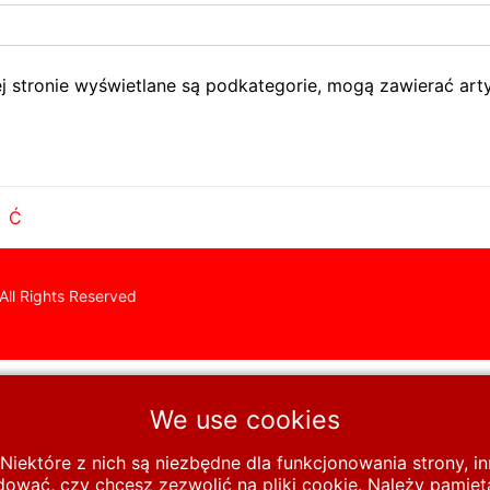
tej stronie wyświetlane są podkategorie, mogą zawierać arty
Ć
All Rights Reserved
We use cookies
Niektóre z nich są niezbędne dla funkcjonowania strony, 
wać, czy chcesz zezwolić na pliki cookie. Należy pamięta