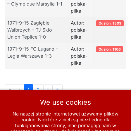
– Olympique Marsylia 1-1
polska-
pilka
1971-9-15 Zagłębie
Autor:
Odsłon: 1303
Wałbrzych – TJ Sklo
polska-
Union Teplice 1-0
pilka
1971-9-15 FC Lugano –
Autor:
Odsłon: 1106
Legia Warszawa 1-3
polska-
pilka
1
2
We use cookies
Strona 1 z 2
Na naszej stronie internetowej używamy plików
cookie. Niektóre z nich są niezbędne dla
Start
PUCHARY
funkcjonowania strony, inne pomagają nam w