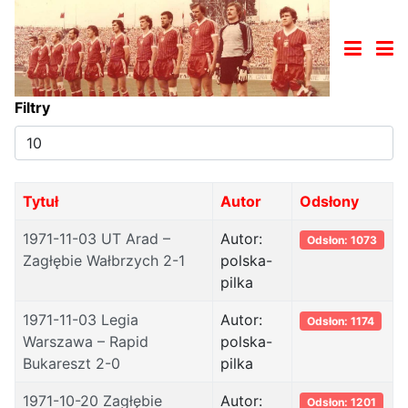
Filtry
Pokaż
#
Tytuł
Autor
Odsłony
1971-11-03 UT Arad –
Autor:
Odsłon: 1073
Zagłębie Wałbrzych 2-1
polska-
pilka
1971-11-03 Legia
Autor:
Odsłon: 1174
Warszawa – Rapid
polska-
Bukareszt 2-0
pilka
1971-10-20 Zagłębie
Autor:
Odsłon: 1201