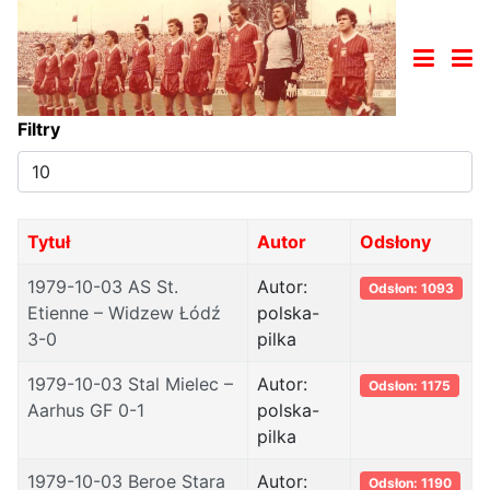
Filtry
Pokaż
#
Tytuł
Autor
Odsłony
1979-10-03 AS St.
Autor:
Odsłon: 1093
Etienne – Widzew Łódź
polska-
3-0
pilka
1979-10-03 Stal Mielec –
Autor:
Odsłon: 1175
Aarhus GF 0-1
polska-
pilka
1979-10-03 Beroe Stara
Autor:
Odsłon: 1190