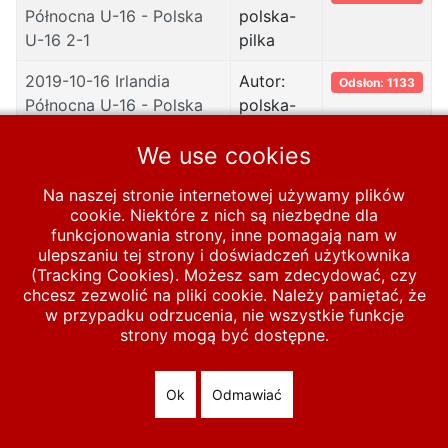
Północna U-16 - Polska
polska-
U-16 2-1
pilka
2019-10-16 Irlandia
Autor:
Odsłon: 1133
Północna U-16 - Polska
polska-
U-16 0-1
pilka
We use cookies
Na naszej stronie internetowej używamy plików
Start
MECZE
U-16
2011-2020
2019
cookie. Niektóre z nich są niezbędne dla
funkcjonowania strony, inne pomagają nam w
ulepszaniu tej strony i doświadczeń użytkownika
(Tracking Cookies). Możesz sam zdecydować, czy
© 2026 polska-pilka.pl
|
Tanie strony internetowe
All Rights
chcesz zezwolić na pliki cookie. Należy pamiętać, że
Reserved
w przypadku odrzucenia, nie wszystkie funkcje
strony mogą być dostępne.
Ok
Odmawiać