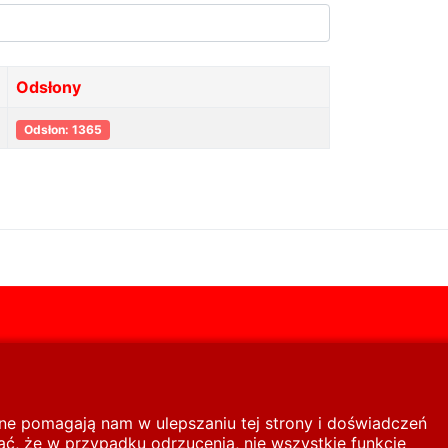
Odsłony
Odsłon: 1365
inne pomagają nam w ulepszaniu tej strony i doświadczeń
ć, że w przypadku odrzucenia, nie wszystkie funkcje