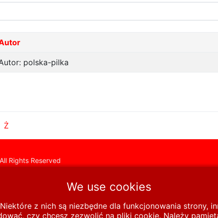
Autor
Autor: polska-pilka
Ż
All Rights Reserved
We use cookies
Niektóre z nich są niezbędne dla funkcjonowania strony, 
wać, czy chcesz zezwolić na pliki cookie. Należy pamięta