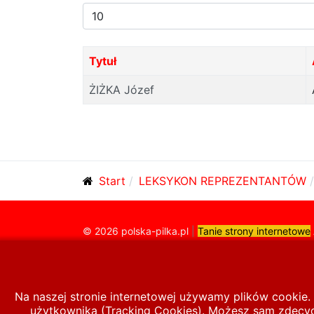
Pokaż
#
Tytuł
ŻIŻKA Józef
Start
LEKSYKON REPREZENTANTÓW
© 2026 polska-pilka.pl
|
Tanie strony internetowe
Na naszej stronie internetowej używamy plików cookie. 
użytkownika (Tracking Cookies). Możesz sam zdecydo