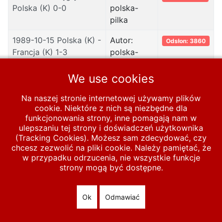
Polska (K) 0-0
polska-
pilka
1989-10-15 Polska (K) -
Autor:
Odsłon: 3860
Francja (K) 1-3
polska-
pilka
We use cookies
1989-10-22 Szwecja
Autor:
Odsłon: 1938
(K) – Polska (K) 4-1
polska-
Na naszej stronie internetowej używamy plików
pilka
cookie. Niektóre z nich są niezbędne dla
funkcjonowania strony, inne pomagają nam w
ulepszaniu tej strony i doświadczeń użytkownika
(Tracking Cookies). Możesz sam zdecydować, czy
chcesz zezwolić na pliki cookie. Należy pamiętać, że
Start
KOBIETY
Polska A
1981-1990
1989
w przypadku odrzucenia, nie wszystkie funkcje
strony mogą być dostępne.
© 2026 polska-pilka.pl
|
Tanie strony internetowe
All Rights
Reserved
Ok
Odmawiać