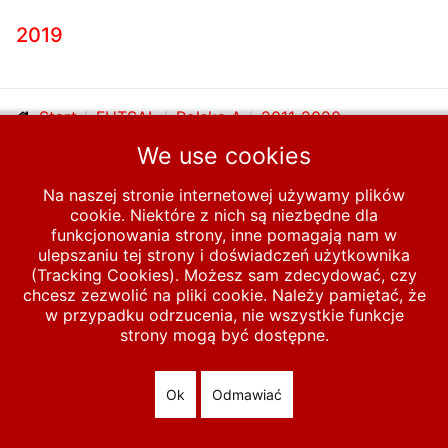
2019
Start
FUTSAL
Polska A
2011-2020
We use cookies
© 2026 polska-pilka.pl
|
Tanie strony internetowe
All Rights
Na naszej stronie internetowej używamy plików
Reserved
cookie. Niektóre z nich są niezbędne dla
funkcjonowania strony, inne pomagają nam w
ulepszaniu tej strony i doświadczeń użytkownika
(Tracking Cookies). Możesz sam zdecydować, czy
chcesz zezwolić na pliki cookie. Należy pamiętać, że
w przypadku odrzucenia, nie wszystkie funkcje
strony mogą być dostępne.
Ok
Odmawiać