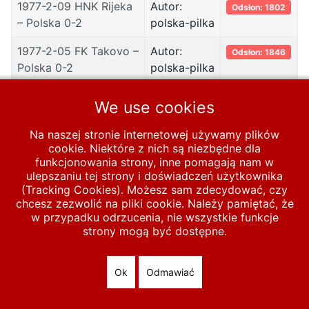
1977-2-09 HNK Rijeka
Autor:
Odsłon: 1802
– Polska 0-2
polska-pilka
1977-2-05 FK Takovo –
Autor:
Odsłon: 1846
Polska 0-2
polska-pilka
1977-11-12 Polska -
Autor:
Odsłon: 2567
We use cookies
Szwecja 2-1
polska-pilka
Na naszej stronie internetowej używamy plików
cookie. Niektóre z nich są niezbędne dla
funkcjonowania strony, inne pomagają nam w
Start
MECZE
Polska A
1971-1980
1977
ulepszaniu tej strony i doświadczeń użytkownika
(Tracking Cookies). Możesz sam zdecydować, czy
chcesz zezwolić na pliki cookie. Należy pamiętać, że
w przypadku odrzucenia, nie wszystkie funkcje
© 2026 polska-pilka.pl
|
Tanie strony internetowe
All Rights
strony mogą być dostępne.
Reserved
Ok
Odmawiać