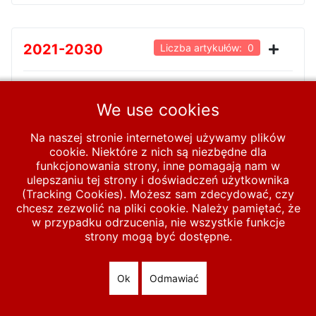
2021-2030
Liczba artykułów: 0
We use cookies
Start
MECZE
U-17
1991-2000
Na naszej stronie internetowej używamy plików
cookie. Niektóre z nich są niezbędne dla
funkcjonowania strony, inne pomagają nam w
ulepszaniu tej strony i doświadczeń użytkownika
© 2026 polska-pilka.pl
|
Tanie strony internetowe
All Rights
(Tracking Cookies). Możesz sam zdecydować, czy
Reserved
chcesz zezwolić na pliki cookie. Należy pamiętać, że
w przypadku odrzucenia, nie wszystkie funkcje
strony mogą być dostępne.
Ok
Odmawiać