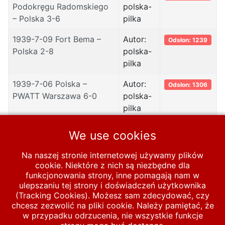
Podokręgu Radomskiego
polska-
– Polska 3-6
pilka
1939-7-09 Fort Bema –
Autor:
Odsłon: 1239
Polska 2-8
polska-
pilka
1939-7-06 Polska –
Autor:
Odsłon: 1306
PWATT Warszawa 6-0
polska-
pilka
We use cookies
1
2
Na naszej stronie internetowej używamy plików
cookie. Niektóre z nich są niezbędne dla
funkcjonowania strony, inne pomagają nam w
ulepszaniu tej strony i doświadczeń użytkownika
Strona 1 z 2
(Tracking Cookies). Możesz sam zdecydować, czy
chcesz zezwolić na pliki cookie. Należy pamiętać, że
Start
MECZE
Polska A
1931-1939
1939
w przypadku odrzucenia, nie wszystkie funkcje