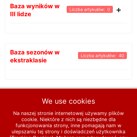
Baza wyników w
Liczba artykułów: 0
III lidze
Baza sezonów w
Liczba artykułów: 40
ekstraklasie
Baza składów-
We use cookies
Liczba artykułów: 0
tabel-wyników
Na naszej stronie internetowej używamy plików
cookie. Niektóre z nich są niezbędne dla
funkcjonowania strony, inne pomagają nam w
ulepszaniu tej strony i doświadczeń użytkownika