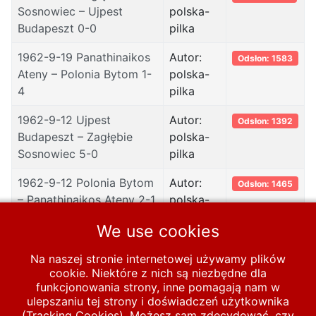
Sosnowiec – Ujpest
polska-
Budapeszt 0-0
pilka
1962-9-19 Panathinaikos
Autor:
Odsłon: 1583
Ateny – Polonia Bytom 1-
polska-
4
pilka
1962-9-12 Ujpest
Autor:
Odsłon: 1392
Budapeszt – Zagłębie
polska-
Sosnowiec 5-0
pilka
1962-9-12 Polonia Bytom
Autor:
Odsłon: 1465
– Panathinaikos Ateny 2-1
polska-
pilka
We use cookies
Na naszej stronie internetowej używamy plików
cookie. Niektóre z nich są niezbędne dla
Start
PUCHARY
funkcjonowania strony, inne pomagają nam w
ulepszaniu tej strony i doświadczeń użytkownika
Europejskie puchary - sezony
1960/61-1969/70
(Tracking Cookies). Możesz sam zdecydować, czy