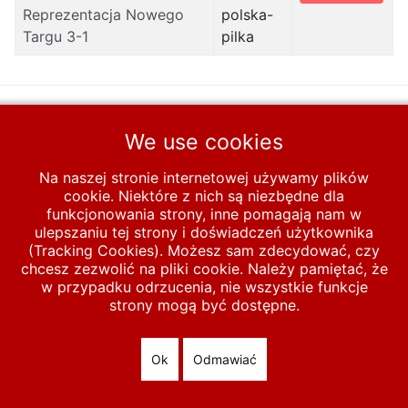
Reprezentacja Nowego
polska-
Targu 3-1
pilka
Start
MECZE
U-19
1947-1970
1947-1950
We use cookies
1948
Na naszej stronie internetowej używamy plików
cookie. Niektóre z nich są niezbędne dla
© 2026 polska-pilka.pl
|
Tanie strony internetowe
All Rights
funkcjonowania strony, inne pomagają nam w
ulepszaniu tej strony i doświadczeń użytkownika
Reserved
(Tracking Cookies). Możesz sam zdecydować, czy
chcesz zezwolić na pliki cookie. Należy pamiętać, że
w przypadku odrzucenia, nie wszystkie funkcje
strony mogą być dostępne.
Ok
Odmawiać