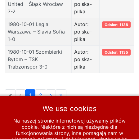
United – Śląsk Wrocław
polska-
7-2
pilka
1980-10-01 Legia
Autor:
Odsłon: 1138
Warszawa – Slavia Sofia
polska-
1-0
pilka
1980-10-01 Szombierki
Autor:
Odsłon: 1135
Bytom – TSK
polska-
Trabzonspor 3-0
pilka
1
2
We use cookies
Strona 1 z 2
Na naszej stronie internetowej używamy plików
cookie. Niektóre z nich są niezbędne dla
Start
PUCHARY
funkcjonowania strony, inne pomagają nam w