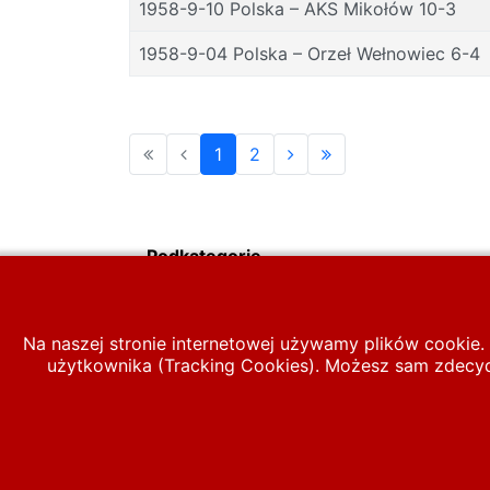
1958-9-10 Polska – AKS Mikołów 10-3
1958-9-04 Polska – Orzeł Wełnowiec 6-4
1
2
Podkategorie
Na naszej stronie internetowej używamy plików cookie. 
użytkownika (Tracking Cookies). Możesz sam zdecydo
Start
MECZE
Polska A
1951-1960
© 2026 polska-pilka.pl
|
Tanie strony internetowe