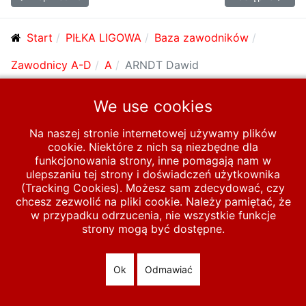
Start
PIŁKA LIGOWA
Baza zawodników
Zawodnicy A-D
A
ARNDT Dawid
We use cookies
© 2026 polska-pilka.pl
|
Tanie strony internetowe
All Rights
Reserved
Na naszej stronie internetowej używamy plików
cookie. Niektóre z nich są niezbędne dla
funkcjonowania strony, inne pomagają nam w
ulepszaniu tej strony i doświadczeń użytkownika
(Tracking Cookies). Możesz sam zdecydować, czy
chcesz zezwolić na pliki cookie. Należy pamiętać, że
w przypadku odrzucenia, nie wszystkie funkcje
strony mogą być dostępne.
Ok
Odmawiać