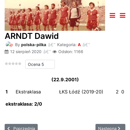
ARNDT Dawid
By
polska-pilka
Kategoria:
A
12 sierpień 2020
Odsłon: 1166
Proszę, oceń
(22.9.2001)
1
Ekstraklasa
ŁKS Łódź (2019-20)
2
0
ekstraklasa: 2/0
Poprzednia strona: AZEMOVIĆ Emir
Następna strona
Poprzednia
Następna