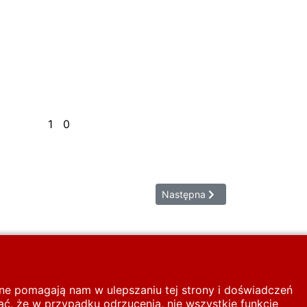
1
0
1/0
Następna strona: APOLINARSKI
Następna
inne pomagają nam w ulepszaniu tej strony i doświadczeń
ć, że w przypadku odrzucenia, nie wszystkie funkcje