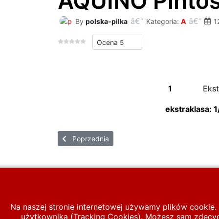
AQUINO Pintos
By
polska-pilka
Kategoria:
A
1
Proszę, oceń
1
Ekst
ek
Poprzednia strona: ARNDT Dawid
Poprzednia
Start
PIŁKA LIGOWA
Baza zawodnik
Na naszej stronie internetowej używamy plików cookie. 
użytkownika (Tracking Cookies). Możesz sam zdecydo