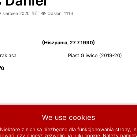
 Daniel
2 sierpień 2020
Odsłon: 1116
(Hiszpania, 27.7.1990)
raklasa
Piast Gliwice (2019-20)
straklasa: 
We use cookies
ów
Zawodnicy A-D
A
AQUINO Pintos Daniel
Niektóre z nich są niezbędne dla funkcjonowania strony, 
wać, czy chcesz zezwolić na pliki cookie. Należy pamięta