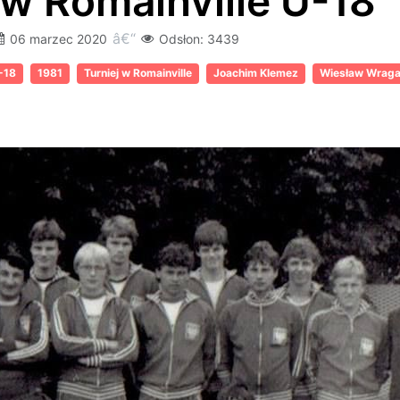
 w Romainville U-18
06 marzec 2020
Odsłon: 3439
-18
1981
Turniej w Romainville
Joachim Klemez
Wiesław Wrag