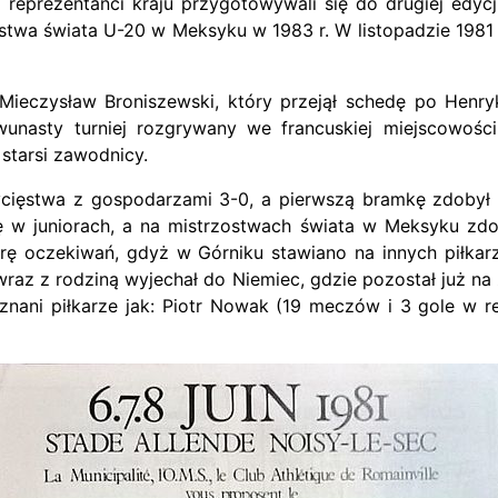
eprezentanci kraju przygotowywali się do drugiej edycji
wa świata U-20 w Meksyku w 1983 r. W listopadzie 1981 r
Mieczysław Broniszewski, który przejął schedę po Henry
nasty turniej rozgrywany we francuskiej miejscowości Ro
starsi zawodnicy.
cięstwa z gospodarzami 3-0, a pierwszą bramkę zdobył 
rę w juniorach, a na mistrzostwach świata w Meksyku zdo
arę oczekiwań, gdyż w Górniku stawiano na innych piłkarz
raz z rodziną wyjechał do Niemiec, gdzie pozostał już na 
 znani piłkarze jak: Piotr Nowak (19 meczów i 3 gole w 