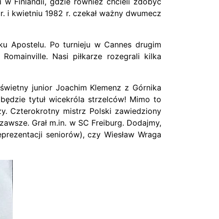
 w Finlandii, gdzie również chcieli zdobyć
. i kwietniu 1982 r. czekał ważny dwumecz
ku Apostelu. Po turnieju w Cannes drugim
mainville. Nasi piłkarze rozegrali kilka
świetny junior Joachim Klemenz z Górnika
będzie tytuł wicekróla strzelców! Mimo to
y. Czterokrotny mistrz Polski zawiedziony
zawsze. Grał m.in. w SC Freiburg. Dodajmy,
reprezentacji seniorów), czy Wiesław Wraga