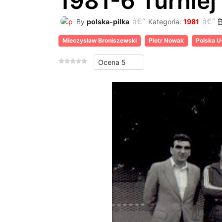
1981-6 Turniej
By
polska-pilka
Kategoria:
1981
Mieczysław Broniszewski
Piotr Nowak
Polska U
Proszę, oceń