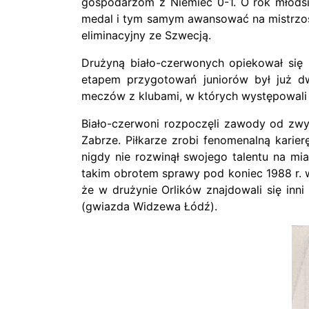
gospodarzom z Niemiec 0-1. O rok młodsi r
medal i tym samym awansować na mistrzost
eliminacyjny ze Szwecją.
Drużyną biało-czerwonych opiekował się 
etapem przygotowań juniorów był już dwu
meczów z klubami, w których występowali 
Biało-czerwoni rozpoczęli zawody od zwy
Zabrze. Piłkarze zrobi fenomenalną karie
nigdy nie rozwinął swojego talentu na mi
takim obrotem sprawy pod koniec 1988 r. w
że w drużynie Orlików znajdowali się inni
(gwiazda Widzewa Łódź).