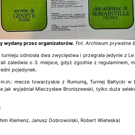
 wydany przez organizatorów.
Fot. Archiwum prywatne B
turnieju odniosła dwa zwycięstwa i przegrała jedynie z Le
ali zaledwie o 3. miejsce, gdyż zgodnie z regulaminem, 
średni pojedynek.
in.: mecze towarzyskie z Rumunią, Turniej Bałtycki w D
le jak wyjaśniał Mieczysław Broniszewski, tylko duża sele
:
chim Klemenz, Janusz Dobrowolski, Robert Wieteska)