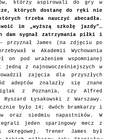
ków, którzy aspirowali do gry w
cze, których dostanę do ręki nie
których trzeba nauczyć abecadła.
swoić im „wyższą szkołę jazdy”…
ch dam sygnał zatrzymania piłki i
 przyznał James (na zdjęciu po
rzebywał w Akademii Wychowania
ył on pod wrażeniem wspomnianej
t jedną z najnowocześniejszych w
owadził zajęcia dla przyszłych
ród adeptów znalazły się znane
miglak z Poznania, czy Alfred
 Ryszard Łysakowski z Warszawy.
ecznie było 14; dwóch bramkarzy i
ów oraz siedmiu napastników. W
zegrali jeden sparingowy mecz z
gi okręgowej. Trener James był