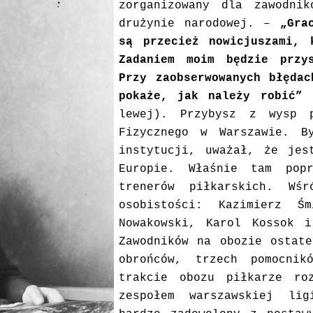
zorganizowany dla zawodni
drużynie narodowej. –
„Gra
są przecież nowicjuszami, 
Zadaniem moim będzie przy
Przy zaobserwowanych błęda
pokaże, jak należy robić”
–
lewej). Przybysz z wysp p
Fizycznego w Warszawie. B
instytucji, uważał, że jes
Europie. Właśnie tam popr
trenerów piłkarskich. Wś
osobistości: Kazimierz Ś
Nowakowski, Karol Kossok i
Zawodników na obozie ostat
obrońców, trzech pomocnik
trakcie obozu piłkarze ro
zespołem warszawskiej li