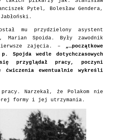
y takich piłkarzy jak: Stanisław
anciszek Pytel, Bolesław Gendera,
 Jabłoński.
stał mu przydzielony asystent
y, Marian Spoida. Były zawodnik
pierwsze zajęcia. –
„…początkowe
 p. Spojda wedle dotychczasowych
ię przyglądał pracy, poczyni
e ćwiczenia ewentualnie wykreśli
 pracy. Narzekał, że Polakom nie
brej formy i jej utrzymania.