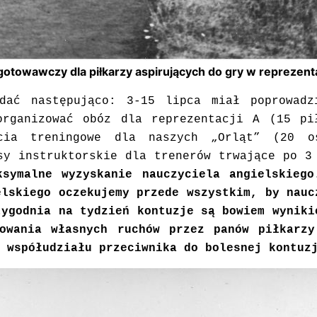
otowawczy dla piłkarzy aspirujących do gry w reprezenta
ądać następująco: 3-15 lipca miał poprowadz
organizować obóz dla reprezentacji A (15 pi
ęcia treningowe dla naszych „Orląt” (20 o
sy instruktorskie dla trenerów trwające po 
ksymalne wyzyskanie nauczyciela angielskiego
elskiego oczekujemy przede wszystkim, by nauc
tygodnia na tydzień kontuzje są bowiem wynik
owania własnych ruchów przez panów piłkarzy
 współudziału przeciwnika do bolesnej kontuz