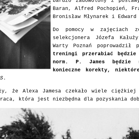
bardzo zadowolony z postaw
Baran, Alfred Pochopień, Fr
Bronisław Młynarek i Edward
Do pomocy w zajęciach zo
selekcjonera Józefa Kałuż
Warty Poznań poprowadził 
treningi przerabiać będzie
norm. P. James będzie s
konieczne korekty, niektór
S
.
ły, że Alexa Jamesa czekało wiele ciężkiej
raca, która jest niezbędna dla pozyskania do