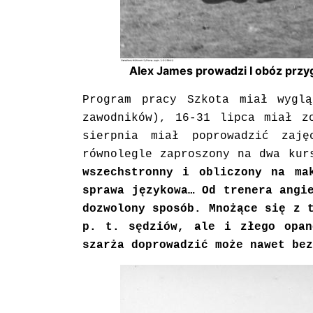
Alex James prowadzi I obóz przyg
Program pracy Szkota miał wygl
zawodników), 16-31 lipca miał z
sierpnia miał poprowadzić zaj
równolegle zaproszony na dwa kur
wszechstronny i obliczony na ma
sprawa językowa… Od trenera angi
dozwolony sposób. Mnożące się z 
p. t. sędziów, ale i złego opan
szarża doprowadzić może nawet bez