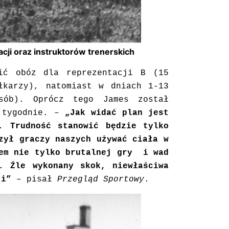
cji oraz instruktorów trenerskich
ić obóz dla reprezentacji B (15
łkarzy), natomiast w dniach 1-13
sób). Oprócz tego James został
3 tygodnie. –
„Jak widać plan jest
. Trudność stanowić będzie tylko
zył graczy naszych używać ciała w
iem nie tylko brutalnej gry i wad
. Źle wykonany skok, niewłaściwa
ji”
– pisał
Przegląd Sportowy
.