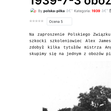
1939-7-3 obóz
By
polska-pilka
Kategoria:
1939
Proszę, oceń
Na zaproszenie Polskiego Związk
szkocki szkoleniowiec Alex Jame
zdobył kilka tytułów mistrza An
skupimy się na jednym z obozów pi