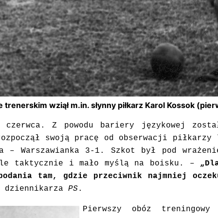
e trenerskim wziął m.in. słynny piłkarz Karol Kossok (pie
9 czerwca. Z powodu bariery językowej zosta
rozpoczął swoją pracę od obserwacji piłkarzy 
ia – Warszawianka 3-1. Szkot był pod wrażeni
źle taktycznie i mało myślą na boisku. –
„Dl
podania tam, gdzie przeciwnik najmniej ocze
a dziennikarza
PS
.
Pierwszy obóz treningow