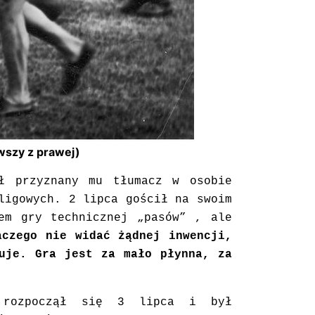
rwszy z prawej)
ł przyznany mu tłumacz w osobie
ligowych. 2 lipca gościł na swoim
em gry technicznej „pasów” , ale
aczego nie widać żądnej inwencji,
kuje. Gra jest za mało płynna, za
y rozpoczął się 3 lipca i był