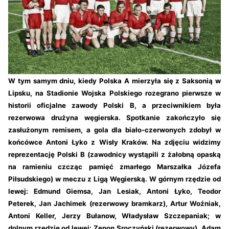
W tym samym dniu, kiedy Polska A mierzyła się z Saksonią w
Lipsku, na Stadionie Wojska Polskiego rozegrano pierwsze w
historii oficjalne zawody Polski B, a przeciwnikiem była
rezerwowa drużyna węgierska. Spotkanie zakończyło się
zasłużonym remisem, a gola dla biało-czerwonych zdobył w
końcówce Antoni Łyko z Wisły Kraków.
Na zdjęciu widzimy
reprezentację Polski B (zawodnicy wystąpili z żałobną opaską
na ramieniu czcząc pamięć zmarłego Marszałka Józefa
Piłsudskiego) w meczu z Ligą Węgierską. W górnym rzędzie od
lewej: Edmund Giemsa, Jan Lesiak, Antoni Łyko, Teodor
Peterek, Jan Jachimek (rezerwowy bramkarz), Artur Woźniak,
Antoni Keller, Jerzy Bułanow, Władysław Szczepaniak; w
dolnym rzędzie od lewej: Zenon Sroczyński (rezerwowy), Adam