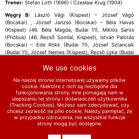
Trener:
Stefan Loth (1896) i Czesław Krug (1904)
Węgry B:
László Vági (Kispest) – József Vágó
(Bocskai) , József Janzsó (Bocskai) – Béla Havas
(Kispest) (46. Béla Magda, Budai 11), Miklós Sarós
(Phőbus) (46. Rezső Somlai, Kispest), István Palotás
(Bocskai) – Ede Rökk (Budai 11), József Sztancsik
(Budai 11), József Nemes (Kispest), Rezső Lyka (Budai
11) (46. Miklós Sáros, Budai 11), Antal Szemere
We use cookies
(Kispest).
Na naszej stronie internetowej używamy plików
Następna strona
Następna
cookie. Niektóre z nich są niezbędne dla
funkcjonowania strony, inne pomagają nam w
ulepszaniu tej strony i doświadczeń użytkownika
Start
MECZE
Polska B
1920-1939
1935
(Tracking Cookies). Możesz sam zdecydować, czy
chcesz zezwolić na pliki cookie. Należy pamiętać, że
1935-6-16 Polska B - Węgry B 1-1
w przypadku odrzucenia, nie wszystkie funkcje
strony mogą być dostępne.
© 2026 polska-pilka.pl
|
Tanie strony internetowe
All Rights