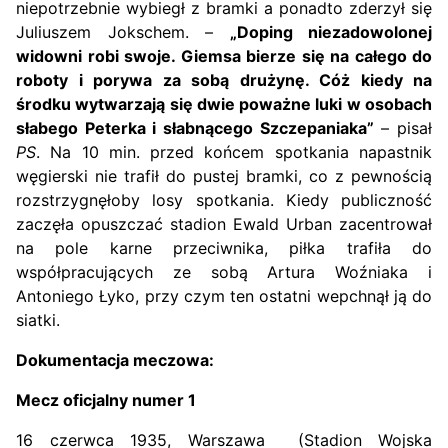
niepotrzebnie wybiegł z bramki a ponadto zderzył się
Juliuszem Jokschem. –
„Doping niezadowolonej
widowni robi swoje. Giemsa bierze się na całego do
roboty i porywa za sobą drużynę. Cóż kiedy na
środku wytwarzają się dwie poważne luki w osobach
słabego Peterka i słabnącego Szczepaniaka”
– pisał
PS
. Na 10 min. przed końcem spotkania napastnik
węgierski nie trafił do pustej bramki, co z pewnością
rozstrzygnęłoby losy spotkania. Kiedy publiczność
zaczęła opuszczać stadion Ewald Urban zacentrował
na pole karne przeciwnika, piłka trafiła do
współpracujących ze sobą Artura Woźniaka i
Antoniego Łyko, przy czym ten ostatni wepchnął ją do
siatki.
Dokumentacja meczowa:
Mecz oficjalny numer 1
16 czerwca 1935, Warszawa (Stadion Wojska