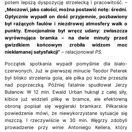
potem lepszą dyspozycję strzelecką i pracowitość. –
„Meczowi, jako całości, można postawić notę: średni.
Optycznie wypadł on dość przyjemnie, pozbawiony
był rażących faulów i niezdrowej atmosfery walk o
punkty. Emocjonalnie był wręcz udany: zwłaszcza
wyrównująca bramka – na dwie minuty przed
gwizdkiem końcowym zrobiła widzom moc
niekłamanej satysfakcji”
– relacjonował
PS
.
Początek spotkania wypadł pomyślnie dla biało-
czerwonych. Już w pierwszej minucie Teodor Peterek
był blisko strzelenia gola, ale piłka po koźle przeszła
nad poprzeczką. Później fatalnie spudłował Jerzy
Bułanow. W 12 min. Ewald Urban huknął z całej siły,
kibice już widzieli piłkę w bramce, ale efektowną
obroną popisał się węgierski bramkarz. Piłkarskie
powiedzenie mówi, że niewykorzystane sytuacje się
mszczą. I rzeczywiście w 30 min. Węgrzy zdobyli
prowadzenie przy winie Antoniego Kellera, który