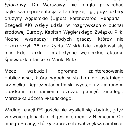
Sportowy
. Do Warszawy nie mogła przyjechać
najlepsza reprezentacja z tamtejszej ligi, gdyż cztery
drużyny węgierskie (Ujpest, Ferencvaros, Hungaria i
Szegedi AK) wzięły udział w rozgrywkach o puchar
środowej Europy. Kapitan Węgierskiego Związku Piłki
Nożnej wyznaczył młodych graczy, którzy nie
przekroczyli 25 rok życia. W składzie znajdował się
m.in. Ede Rökk - brat słynnej węgierskiej aktorki,
śpiewaczki i tancerki Mariki Rökk.
Mecz wzbudził ogromne zainteresowanie
publiczności, która wypełniła stadion do ostatniego
krzesełka. Reprezentanci Polski wystąpili z żałobnymi
opaskami na ramieniu czcząc pamięć zmarłego
Marszałka Józefa Piłsudskiego.
Według relacji
PS
goście nie wysilali się zbytnio, gdyż
w swoich planach mieli jeszcze mecz z Niemcami. Co
innego Polacy, którzy zaprezentował większą ambicję,