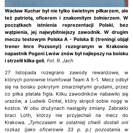
Wacław Kuchar był nie tylko świetnym piłkarzem, ale
też patriotą, oficerem i znakomitym żołnierzem. W
początkach istnienia reprezentacji Polski, bez
wątpienia, jej najwybitniejszy zawodnik. W drugim
meczu testowym Polska A - Polska B (treningi objął
trener Imre Pozsonyi) rozegranym w Krakowie
napastnik Pogoni Lwów znów był najlepszy na boisku
i strzelił kilka goli.
Fot. R. Jach
27 listopada rozegrano zawody rewanżowe, w
których ponownie triumfował Team A 5-1. Mecz odbył
się na boisku pokrytym zmarzniętymi grudami, przez
co piłka płatała figla. Kilku zawodników nabawiło się
urazów, a Ludwik Gintel, który skręcił sobie nogę w
kostce. W obu drużynach nastąpiły zmiany. Zabrakło
braci Loth, którzy nie przyjechali na mecz do
Krakowa.
„Tymczasem w ostatniej chwili dostali oni
rozkaz (jako oficerowie 33 p. p.) pozostania w