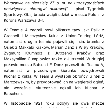
Warszawie na niedzielę 27 b. m. na uroczystościach
poświęcenia chorągwi pułkowej”
– pisał Tygodnik
Sportowy. Obaj bracia wzięli udział w meczu Polonii z
Koroną Warszawa 3-1.
W Teamie A zagrali nowi piłkarze tacy jak: Palik z
Cracovii i Mieczysław Kukla z Union-Touring Łódź,
natomiast drugim teamie pojawili się m.in. bramkarz
Osiek z Makkabi Kraków, Marian Danz z Wisły Kraków,
Zygmunt Krumholz z Jutrzenki Kraków oraz
Maksymilian Gumplowicz także z Jutrzenki. W drugiej
połowie meczu Batsch i F. Danz przeszli do Teamu A,
natomiast w przeciwnym kierunku powędrowali
Kuchar z Kuklą. W Team B wystąpili obrońcy Gintel z
Marczewskim, by przygotować ich na węgierski ogień,
ale wcześniej skutecznie nękali ich Kuchar z
Batschem.
W listopadzie 1921 roku odbyły się dwa mecze