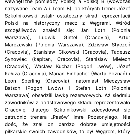
wewnętrzne pomiędzy Polską a Polską B (wówczas
nazywane Team A i Team B), po których trener Józef
Szkolnikowski ustalił ostateczny skład reprezentacji
Polski na historyczny mecz z Węgrami. Wśród
szczęśliwców znaleźli się: Jan Loth (Polonia
Warszawa), Ludwik Gintel (Cracovia), Artur
Marczewski (Polonia Warszawa), Zdzisław Styczeń
(Cracovia), Stanisław Cikowski (Cracovia), Tadeusz
Synowiec (kapitan, Cracovia), Stanisław Mielech
(Cracovia), Wacław Kuchar (Pogoń Lwów), Józef
Kałuża (Cracovia), Marian Einbacher (Warta Poznań) i
Leon Sperling (Cracovia), natomiast Mieczysław
Batsch (Pogoń Lwów) i Stefan Loth (Polonia
Warszawa) obsadzili ławkę rezerwowych. Aż siedmiu
zawodników z podstawowego składu reprezentowało
Cracovię, dlatego Szkolnikowski zdecydował się
zatrudnić trenera „Pasów’, Imre Pozsonyiego. Nie
dość, że znał on bardzo dobrze umiejętności
piłkarskie swoich zawodników, to był Węgrem, który