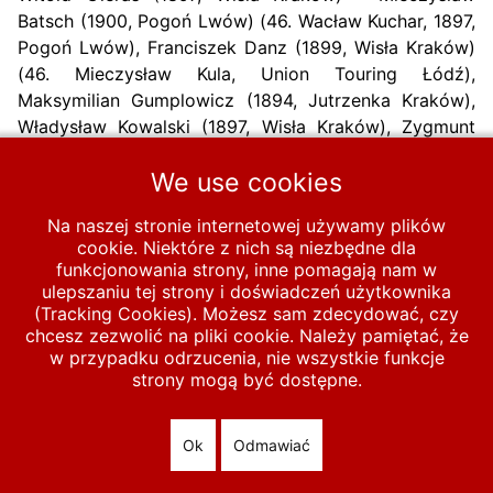
Batsch (1900, Pogoń Lwów) (46. Wacław Kuchar, 1897,
Pogoń Lwów), Franciszek Danz (1899, Wisła Kraków)
(46. Mieczysław Kula, Union Touring Łódź),
Maksymilian Gumplowicz (1894, Jutrzenka Kraków),
Władysław Kowalski (1897, Wisła Kraków), Zygmunt
Krumholz (1903, Jutrzenka Kraków).
Trener:
Imre
We use cookies
Pozsonyi (Węgry)
Na naszej stronie internetowej używamy plików
Następna strona:
Następna
cookie. Niektóre z nich są niezbędne dla
funkcjonowania strony, inne pomagają nam w
ulepszaniu tej strony i doświadczeń użytkownika
Start
MECZE
Polska B
1920-1939
1921
(Tracking Cookies). Możesz sam zdecydować, czy
chcesz zezwolić na pliki cookie. Należy pamiętać, że
1921-11-27 Polska A – Polska B 5-1
w przypadku odrzucenia, nie wszystkie funkcje
strony mogą być dostępne.
© 2026 polska-pilka.pl
|
Tanie strony internetowe
All Rights
Reserved
Ok
Odmawiać