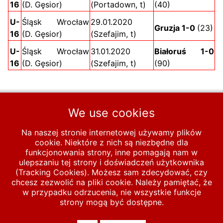
16
(D. Gęsior)
(Portadown, t)
(40)
U-
Śląsk Wrocław
29.01.2020
Gruzja 1-0
(23)
16
(D. Gęsior)
(Szefajim, t)
U-
Śląsk Wrocław
31.01.2020
Białoruś 1-0
16
(D. Gęsior)
(Szefajim, t)
(90)
Podkategorie
We use cookies
Na naszej stronie internetowej używamy plików
1
2
3
cookie. Niektóre z nich są niezbędne dla
funkcjonowania strony, inne pomagają nam w
ulepszaniu tej strony i doświadczeń użytkownika
Strona 1 z 3
(Tracking Cookies). Możesz sam zdecydować, czy
chcesz zezwolić na pliki cookie. Należy pamiętać, że
Start
MECZE
Kadra 2019
U-16
w przypadku odrzucenia, nie wszystkie funkcje
strony mogą być dostępne.
© 2026 polska-pilka.pl
|
Tanie strony internetowe
All Rights