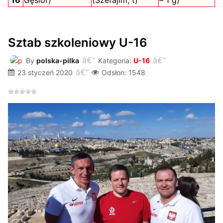
16
Gęsior)
(Szefajim, t)
– 1 g)
Sztab szkoleniowy U-16
By
polska-pilka
Kategoria:
U-16
23 styczeń 2020
Odsłon: 1548