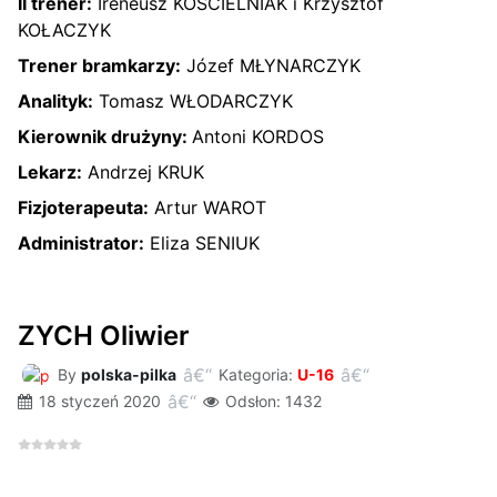
II trener:
Ireneusz KOŚCIELNIAK i Krzysztof
KOŁACZYK
Trener bramkarzy:
Józef MŁYNARCZYK
Analityk:
Tomasz WŁODARCZYK
Kierownik drużyny:
Antoni KORDOS
Lekarz:
Andrzej KRUK
Fizjoterapeuta:
Artur WAROT
Administrator:
Eliza SENIUK
ZYCH Oliwier
By
polska-pilka
Kategoria:
U-16
18 styczeń 2020
Odsłon: 1432