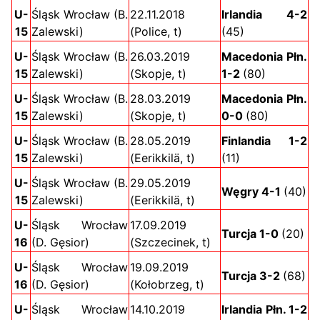
U-
Śląsk Wrocław (B.
22.11.2018
Irlandia 4-2
15
Zalewski)
(Police, t)
(45)
U-
Śląsk Wrocław (B.
26.03.2019
Macedonia Płn.
15
Zalewski)
(Skopje, t)
1-2
(80)
U-
Śląsk Wrocław (B.
28.03.2019
Macedonia Płn.
15
Zalewski)
(Skopje, t)
0-0
(80)
U-
Śląsk Wrocław (B.
28.05.2019
Finlandia 1-2
15
Zalewski)
(Eerikkilä, t)
(11)
U-
Śląsk Wrocław (B.
29.05.2019
Węgry 4-1
(40)
15
Zalewski)
(Eerikkilä, t)
U-
Śląsk Wrocław
17.09.2019
Turcja 1-0
(20)
16
(D. Gęsior)
(Szczecinek, t)
U-
Śląsk Wrocław
19.09.2019
Turcja 3-2
(68)
16
(D. Gęsior)
(Kołobrzeg, t)
U-
Śląsk Wrocław
14.10.2019
Irlandia Płn. 1-2