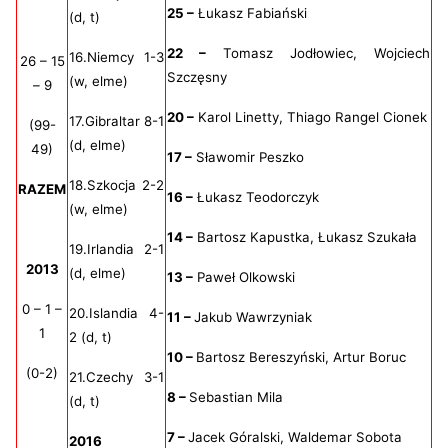
25 –
Łukasz Fabiański
(d, t)
22 –
Tomasz Jodłowiec, Wojciech
16.Niemcy 1-3
26 – 15
Szczęsny
(w, elme)
– 9
20 –
Karol Linetty, Thiago Rangel Cionek
17.Gibraltar 8-1
(99-
(d, elme)
49)
17 –
Sławomir Peszko
18.Szkocja 2-2
RAZEM
16 –
Łukasz Teodorczyk
(w, elme)
14 –
Bartosz Kapustka, Łukasz Szukała
19.Irlandia 2-1
2013
(d, elme)
13 –
Paweł Olkowski
0 – 1 –
20.Islandia 4-
11 –
Jakub Wawrzyniak
1
2 (d, t)
10 –
Bartosz Bereszyński, Artur Boruc
(0-2)
21.Czechy 3-1
8 –
Sebastian Mila
(d, t)
7 –
Jacek Góralski, Waldemar Sobota
2016