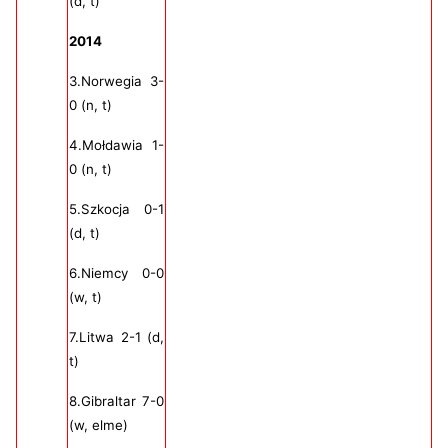
(d, t)
2014
3.Norwegia 3-
0 (n, t)
4.Mołdawia 1-
0 (n, t)
5.Szkocja 0-1
(d, t)
6.Niemcy 0-0
(w, t)
7.Litwa 2-1 (d,
t)
8.Gibraltar 7-0
(w, elme)