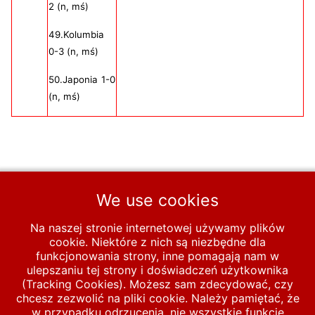
2 (n, mś)
49.Kolumbia
0-3 (n, mś)
50.Japonia 1-0
(n, mś)
We use cookies
Na naszej stronie internetowej używamy plików
Poprzednia strona: FORNALIK Waldemar (2012-2013)
Poprzednia
cookie. Niektóre z nich są niezbędne dla
funkcjonowania strony, inne pomagają nam w
ulepszaniu tej strony i doświadczeń użytkownika
Start
Statystyki
Trenerzy
(Tracking Cookies). Możesz sam zdecydować, czy
chcesz zezwolić na pliki cookie. Należy pamiętać, że
NAWAŁKA Adam (2013-2018)
w przypadku odrzucenia, nie wszystkie funkcje