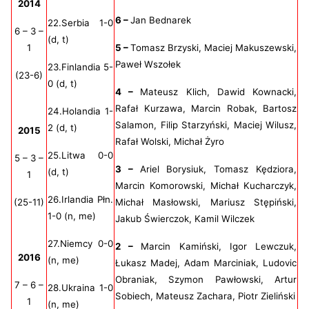
2014
6 –
Jan Bednarek
22.Serbia 1-0
6 – 3 –
(d, t)
1
5 –
Tomasz Brzyski, Maciej Makuszewski,
Paweł Wszołek
23.Finlandia 5-
(23-6)
0 (d, t)
4 –
Mateusz Klich, Dawid Kownacki,
Rafał Kurzawa, Marcin Robak, Bartosz
24.Holandia 1-
Salamon, Filip Starzyński, Maciej Wilusz,
2 (d, t)
2015
Rafał Wolski, Michał Żyro
25.Litwa 0-0
5 – 3 –
3 –
Ariel Borysiuk, Tomasz Kędziora,
(d, t)
1
Marcin Komorowski, Michał Kucharczyk,
26.Irlandia Płn.
(25-11)
Michał Masłowski, Mariusz Stępiński,
1-0 (n, me)
Jakub Świerczok, Kamil Wilczek
27.Niemcy 0-0
2 –
Marcin Kamiński, Igor Lewczuk,
2016
(n, me)
Łukasz Madej, Adam Marciniak, Ludovic
Obraniak, Szymon Pawłowski, Artur
7 – 6 –
28.Ukraina 1-0
Sobiech, Mateusz Zachara, Piotr Zieliński
1
(n, me)