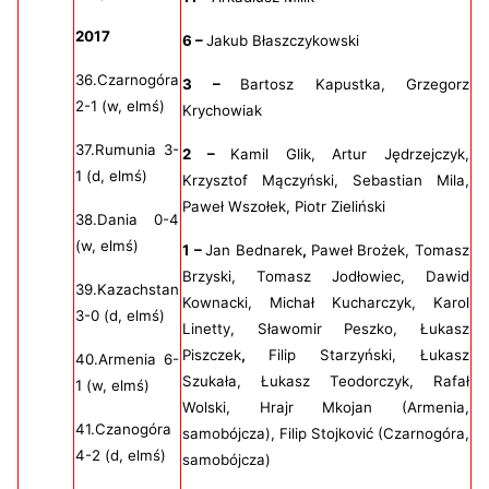
2017
6 –
Jakub Błaszczykowski
36.Czarnogóra
3 –
Bartosz Kapustka, Grzegorz
2-1 (w, elmś)
Krychowiak
37.Rumunia 3-
2 –
Kamil Glik, Artur Jędrzejczyk,
1 (d, elmś)
Krzysztof Mączyński, Sebastian Mila,
Paweł Wszołek, Piotr Zieliński
38.Dania 0-4
(w, elmś)
1 –
Jan Bednarek
,
Paweł Brożek, Tomasz
Brzyski, Tomasz Jodłowiec, Dawid
39.Kazachstan
Kownacki, Michał Kucharczyk, Karol
3-0 (d, elmś)
Linetty, Sławomir Peszko, Łukasz
Piszczek
,
Filip Starzyński, Łukasz
40.Armenia 6-
Szukała, Łukasz Teodorczyk, Rafał
1 (w, elmś)
Wolski, Hrajr Mkojan (Armenia,
41.Czanogóra
samobójcza), Filip Stojković (Czarnogóra,
4-2 (d, elmś)
samobójcza)