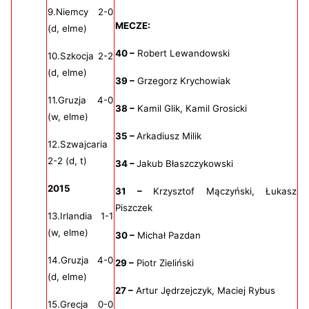
9.Niemcy 2-0
MECZE:
(d, elme)
40 –
Robert Lewandowski
10.Szkocja 2-2
(d, elme)
39 –
Grzegorz Krychowiak
11.Gruzja 4-0
38 –
Kamil Glik, Kamil Grosicki
(w, elme)
35 –
Arkadiusz Milik
12.Szwajcaria
2-2 (d, t)
34 –
Jakub Błaszczykowski
2015
31 –
Krzysztof Mączyński, Łukasz
Piszczek
13.Irlandia 1-1
(w, elme)
30 –
Michał Pazdan
14.Gruzja 4-0
29 –
Piotr Zieliński
(d, elme)
27 –
Artur Jędrzejczyk, Maciej Rybus
15.Grecja 0-0