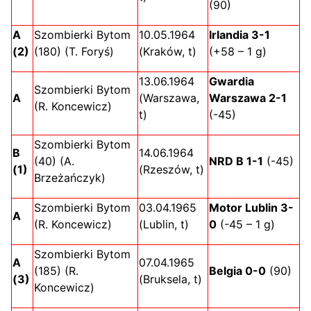
(90)
A
Szombierki Bytom
10.05.1964
Irlandia 3-1
(2)
(180) (T. Foryś)
(Kraków, t)
(+58 – 1 g)
13.06.1964
Gwardia
Szombierki Bytom
A
(Warszawa,
Warszawa 2-1
(R. Koncewicz)
t)
(-45)
Szombierki Bytom
B
14.06.1964
(40) (A.
NRD B 1-1
(-45)
(1)
(Rzeszów, t)
Brzeżańczyk)
Szombierki Bytom
03.04.1965
Motor Lublin 3-
A
(R. Koncewicz)
(Lublin, t)
0
(-45 – 1 g)
Szombierki Bytom
A
07.04.1965
(185) (R.
Belgia 0-0
(90)
(3)
(Bruksela, t)
Koncewicz)