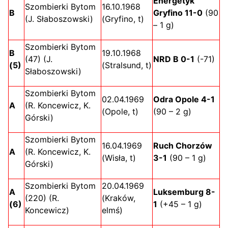
Energetyk
Szombierki Bytom
16.10.1968
B
Gryfino 11-0
(90
(J. Słaboszowski)
(Gryfino, t)
– 1 g)
Szombierki Bytom
B
19.10.1968
(47) (J.
NRD B 0-1
(-71)
(5)
(Stralsund, t)
Słaboszowski)
Szombierki Bytom
02.04.1969
Odra Opole 4-1
A
(R. Koncewicz, K.
(Opole, t)
(90 – 2 g)
Górski)
Szombierki Bytom
16.04.1969
Ruch Chorzów
A
(R. Koncewicz, K.
(Wisła, t)
3-1
(90 – 1 g)
Górski)
Szombierki Bytom
20.04.1969
A
Luksemburg 8-
(220) (R.
(Kraków,
(6)
1
(+45 – 1 g)
Koncewicz)
elmś)