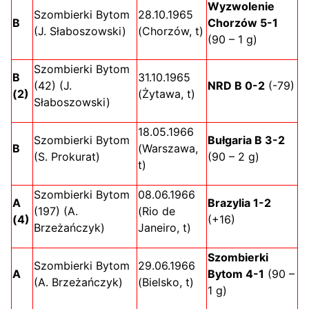
Wyzwolenie
Szombierki Bytom
28.10.1965
B
Chorzów 5-1
(J. Słaboszowski)
(Chorzów, t)
(90 – 1 g)
Szombierki Bytom
B
31.10.1965
(42) (J.
NRD B 0-2
(-79)
(2)
(Żytawa, t)
Słaboszowski)
18.05.1966
Szombierki Bytom
Bułgaria B 3-2
B
(Warszawa,
(S. Prokurat)
(90 – 2 g)
t)
Szombierki Bytom
08.06.1966
A
Brazylia 1-2
(197) (A.
(Rio de
(4)
(+16)
Brzeżańczyk)
Janeiro, t)
Szombierki
Szombierki Bytom
29.06.1966
A
Bytom 4-1
(90 –
(A. Brzeżańczyk)
(Bielsko, t)
1 g)