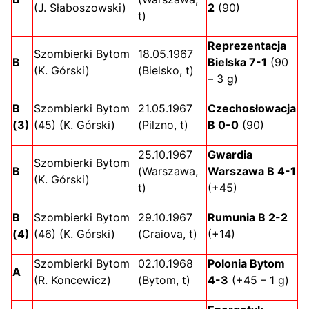
(J. Słaboszowski)
2
(90)
t)
Reprezentacja
Szombierki Bytom
18.05.1967
B
Bielska 7-1
(90
(K. Górski)
(Bielsko, t)
– 3 g)
B
Szombierki Bytom
21.05.1967
Czechosłowacja
(3)
(45) (K. Górski)
(Pilzno, t)
B 0-0
(90)
25.10.1967
Gwardia
Szombierki Bytom
B
(Warszawa,
Warszawa B 4-1
(K. Górski)
t)
(+45)
B
Szombierki Bytom
29.10.1967
Rumunia B 2-2
(4)
(46) (K. Górski)
(Craiova, t)
(+14)
Szombierki Bytom
02.10.1968
Polonia Bytom
A
(R. Koncewicz)
(Bytom, t)
4-3
(+45 – 1 g)