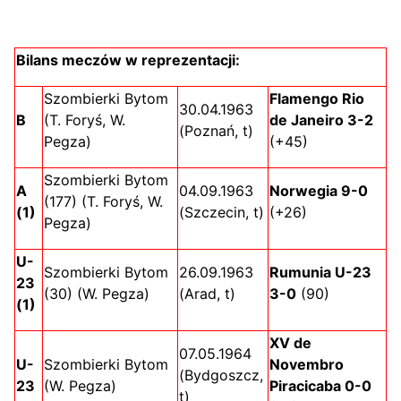
Bilans meczów w reprezentacji:
Szombierki Bytom
Flamengo Rio
30.04.1963
B
(T. Foryś, W.
de Janeiro 3-2
(Poznań, t)
Pegza)
(+45)
Szombierki Bytom
A
04.09.1963
Norwegia 9-0
(177) (T. Foryś, W.
(1)
(Szczecin, t)
(+26)
Pegza)
U-
Szombierki Bytom
26.09.1963
Rumunia U-23
23
(30) (W. Pegza)
(Arad, t)
3-0
(90)
(1)
XV de
07.05.1964
U-
Szombierki Bytom
Novembro
(Bydgoszcz,
23
(W. Pegza)
Piracicaba 0-0
t)