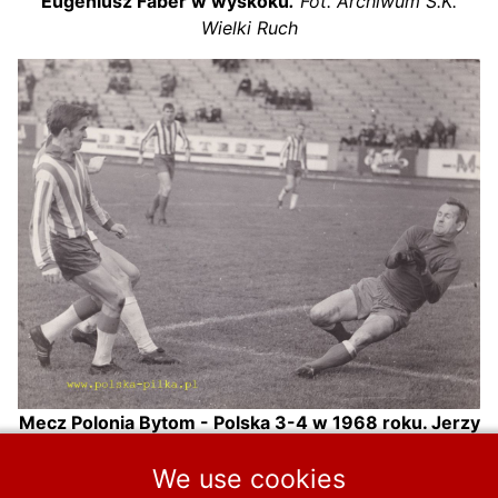
Eugeniusz Faber w wyskoku
.
Fot. Archiwum S.K.
Wielki Ruch
Mecz Polonia Bytom - Polska 3-4 w 1968 roku. Jerzy
Wilim strzela gola Edwardowi Szymkowiakowi
.
Fot.
We use cookies
Archiwum S.K. Wielki Ruch