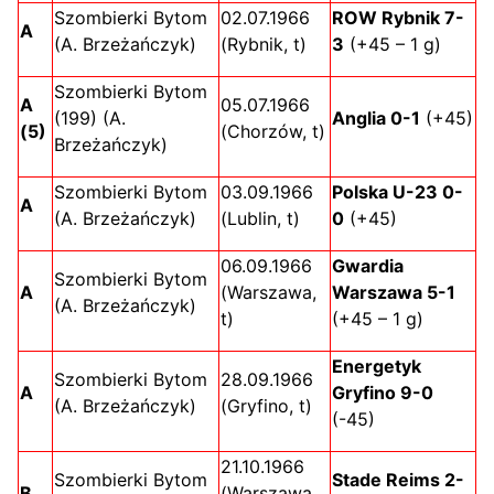
Szombierki Bytom
02.07.1966
ROW Rybnik 7-
A
(A. Brzeżańczyk)
(Rybnik, t)
3
(+45 – 1 g)
Szombierki Bytom
A
05.07.1966
(199) (A.
Anglia 0-1
(+45)
(5)
(Chorzów, t)
Brzeżańczyk)
Szombierki Bytom
03.09.1966
Polska U-23 0-
A
(A. Brzeżańczyk)
(Lublin, t)
0
(+45)
06.09.1966
Gwardia
Szombierki Bytom
A
(Warszawa,
Warszawa 5-1
(A. Brzeżańczyk)
t)
(+45 – 1 g)
Energetyk
Szombierki Bytom
28.09.1966
A
Gryfino 9-0
(A. Brzeżańczyk)
(Gryfino, t)
(-45)
21.10.1966
Szombierki Bytom
Stade Reims 2-
B
(Warszawa,