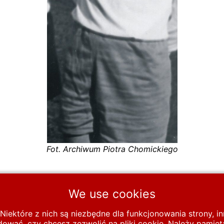
Fot. Archiwum Piotra Chomickiego
We use cookies
Niektóre z nich są niezbędne dla funkcjonowania strony, 
wać, czy chcesz zezwolić na pliki cookie. Należy pamięta