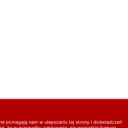
inne pomagają nam w ulepszaniu tej strony i doświadczeń
ć, że w przypadku odrzucenia, nie wszystkie funkcje