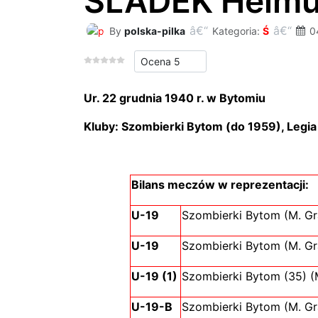
ŚLADEK Helmu
By
polska-pilka
Kategoria:
Ś
0
Proszę, oceń
Ur. 22 grudnia 1940 r. w Bytomiu
Kluby: Szombierki Bytom (do 1959), Legi
Bilans meczów w reprezentacji:
U-19
Szombierki Bytom (M. Gr
U-19
Szombierki Bytom (M. Gr
U-19 (1)
Szombierki Bytom (35) (M
U-19-B
Szombierki Bytom (M. Gr