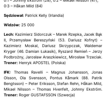
0:1 – Johnny Ekström (28), 0:2 – Mikael Nilsson (47),
0:3 – Håkan Mild (84)
Sędziował:
Patrick Kelly (Irlandia)
Widzów:
25 000
Lech:
Kazimierz Sidorczuk – Marek Rzepka, Jacek Bąk
II, Przemysław Bereszyński (53. Dariusz Kofnyt) –
Kazimierz Moskal, Dariusz Skrzypczak, Waldemar
Kryger (46. Damian Łukasik), Ryszard Remień – Jerzy
Podbrożny, Jarosław Araszkiewicz, Mirosław Trzeciak.
Trener:
Henryk APOSTEL (Polska)
IFK:
Thomas Ravelli – Magnus Johansson, Jonas
Olsson, Ola Svensson, Pontus Kåmark (88. Patrik
Bengtsson) – Peter Eriksson, Stefan Rehn, Håkan Mild,
Mikael Nilsson – Thomas Hvenfelt, Johnny Ekström.
Trener:
Roger GUSTAFSSON (Szwecja)