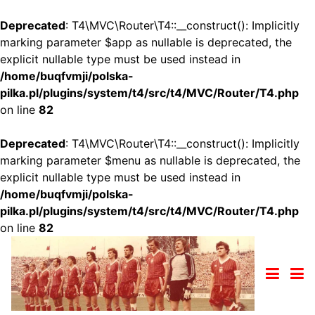
Deprecated
: T4\MVC\Router\T4::__construct(): Implicitly
marking parameter $app as nullable is deprecated, the
explicit nullable type must be used instead in
/home/buqfvmji/polska-
pilka.pl/plugins/system/t4/src/t4/MVC/Router/T4.php
on line
82
Deprecated
: T4\MVC\Router\T4::__construct(): Implicitly
marking parameter $menu as nullable is deprecated, the
explicit nullable type must be used instead in
/home/buqfvmji/polska-
pilka.pl/plugins/system/t4/src/t4/MVC/Router/T4.php
on line
82