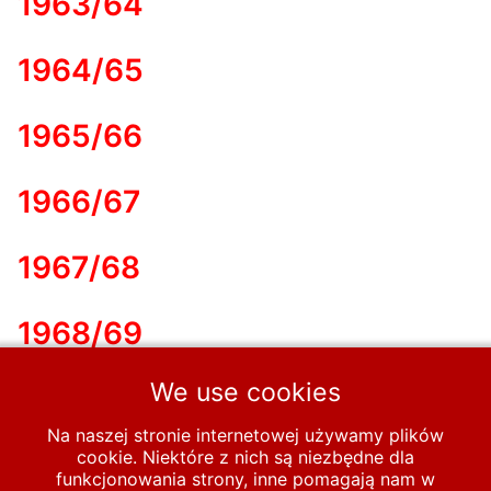
1963/64
1964/65
1965/66
1966/67
1967/68
1968/69
We use cookies
1969/70
Na naszej stronie internetowej używamy plików
cookie. Niektóre z nich są niezbędne dla
Start
PUCHARY
funkcjonowania strony, inne pomagają nam w