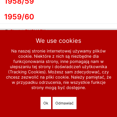
1958/59
1959/60
Start
PUCHARY
We use cookies
Europejskie puchary - sezony
1970/71-1979/80
Na naszej stronie internetowej używamy plików
1955/56-1959/60
cookie. Niektóre z nich są niezbędne dla
funkcjonowania strony, inne pomagają nam w
ulepszaniu tej strony i doświadczeń użytkownika
© 2026 polska-pilka.pl
|
Tanie strony internetowe
All Rights
(Tracking Cookies). Możesz sam zdecydować, czy
Reserved
chcesz zezwolić na pliki cookie. Należy pamiętać, że
w przypadku odrzucenia, nie wszystkie funkcje
strony mogą być dostępne.
Ok
Odmawiać