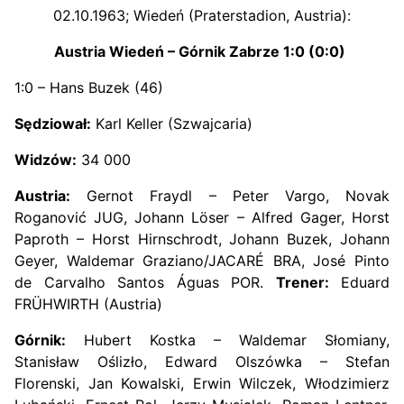
02.10.1963; Wiedeń (Praterstadion, Austria):
Austria Wiedeń – Górnik Zabrze 1:0 (0:0)
1:0 – Hans Buzek (46)
Sędziował:
Karl Keller (Szwajcaria)
Widzów:
34 000
Austria:
Gernot Fraydl – Peter Vargo, Novak
Roganović JUG, Johann Löser – Alfred Gager, Horst
Paproth – Horst Hirnschrodt, Johann Buzek, Johann
Geyer, Waldemar Graziano/JACARÉ BRA, José Pinto
de Carvalho Santos Águas POR.
Trener:
Eduard
FRÜHWIRTH (Austria)
Górnik:
Hubert Kostka – Waldemar Słomiany,
Stanisław Oślizło, Edward Olszówka – Stefan
Florenski, Jan Kowalski, Erwin Wilczek, Włodzimierz