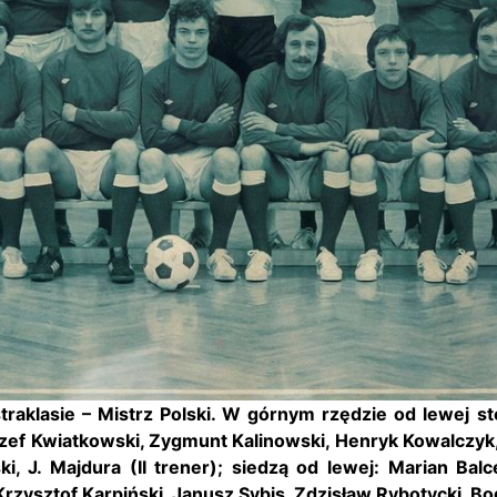
aklasie – Mistrz Polski. W górnym rzędzie od lewej st
ózef Kwiatkowski, Zygmunt Kalinowski, Henryk Kowalczyk
i, J. Majdura (II trener); siedzą od lewej: Marian Bal
rzysztof Karpiński, Janusz Sybis, Zdzisław Rybotycki, B