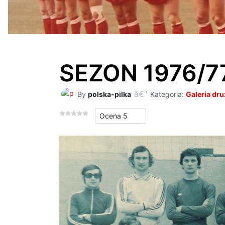
SEZON 1976/77
By
polska-pilka
Kategoria:
Galeria dr
Proszę, oceń