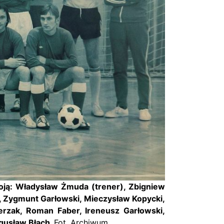
oją: Władysław Żmuda (trener), Zbigniew
, Zygmunt Garłowski, Mieczysław Kopycki,
cerzak, Roman Faber, Ireneusz Garłowski,
ogusław Błach.
Fot. Archiwum