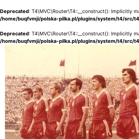
Deprecated
: T4\MVC\Router\T4::__construct(): Implicitly m
/home/buqfvmji/polska-pilka.pl/plugins/system/t4/src/
Deprecated
: T4\MVC\Router\T4::__construct(): Implicitly 
/home/buqfvmji/polska-pilka.pl/plugins/system/t4/src/