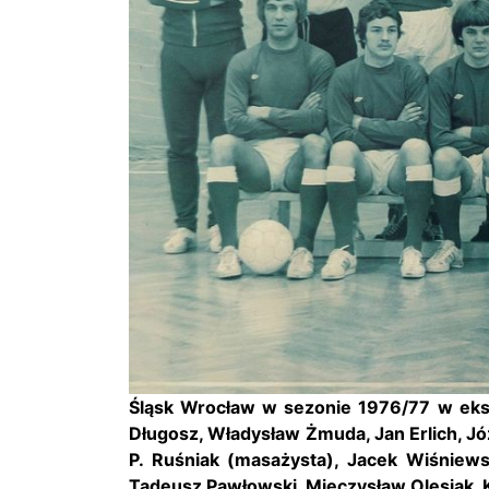
Śląsk Wrocław
w sezonie 1976/77 w ekstr
Długosz, Władysław Żmuda, Jan Erlich, J
P. Ruśniak (masażysta), Jacek Wiśniewsk
Tadeusz Pawłowski, Mieczysław Olesiak, K