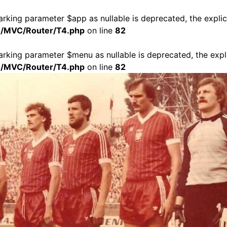
arking parameter $app as nullable is deprecated, the explic
t4/MVC/Router/T4.php
on line
82
marking parameter $menu as nullable is deprecated, the expli
t4/MVC/Router/T4.php
on line
82