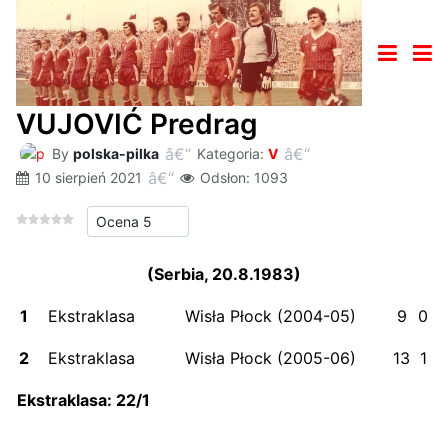
VUJOVIĆ Predrag
By
polska-pilka
Kategoria:
V
10 sierpień 2021
Odsłon: 1093
Proszę, oceń
(Serbia, 20.8.1983)
1
Ekstraklasa
Wisła Płock (2004-05)
9
0
2
Ekstraklasa
Wisła Płock (2005-06)
13
1
Ekstraklasa: 22
/1