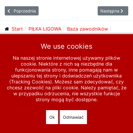
Poprzednia strona: VUKELJA Ljubiša
Następna strona
Poprzednia
Następna
Start
PIŁKA LIGOWA
Baza zawodników
Zawodnicy T-Ż
V
VUJOVIĆ Predrag
We use cookies
Na naszej stronie internetowej używamy plików
© 2026 polska-pilka.pl
|
Tanie strony internetowe
All Rights
cookie. Niektóre z nich są niezbędne dla
Reserved
funkcjonowania strony, inne pomagają nam w
ulepszaniu tej strony i doświadczeń użytkownika
(Tracking Cookies). Możesz sam zdecydować, czy
chcesz zezwolić na pliki cookie. Należy pamiętać, że
w przypadku odrzucenia, nie wszystkie funkcje
strony mogą być dostępne.
Ok
Odmawiać