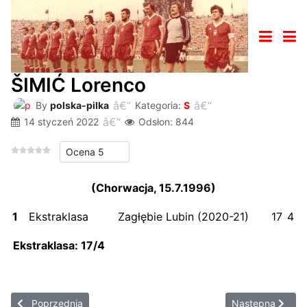
ŠIMIĆ Lorenco
By
polska-pilka
Kategoria:
S
14 styczeń 2022
Odsłon: 844
Proszę, oceń
(Chorwacja, 15.7.1996)
1
Ekstraklasa
Zagłębie Lubin (2020-21)
17
4
Ekstraklasa: 17
/4
Poprzednia strona: SITEK Maksymilian
Następna strona
Poprzednia
Następna