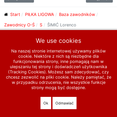
Start
PIŁKA LIGOWA
Baza zawodników
Zawodnicy O-Ś
S
ŠIMIĆ Lorenco
We use cookies
© 2026 polska-pilka.pl
|
Tanie strony internetowe
All Rights
Reserved
Na naszej stronie internetowej używamy plików
cookie. Niektóre z nich są niezbędne dla
funkcjonowania strony, inne pomagają nam w
ulepszaniu tej strony i doświadczeń użytkownika
(Tracking Cookies). Możesz sam zdecydować, czy
chcesz zezwolić na pliki cookie. Należy pamiętać, że
w przypadku odrzucenia, nie wszystkie funkcje
strony mogą być dostępne.
Ok
Odmawiać