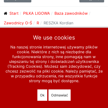
Start
PIŁKA LIGOWA
Baza zawodników
Zawodnicy O-Ś
R
RESZKA Kordian
We use cookies
© 2026 polska-pilka.pl
|
Tanie strony internetowe
All Rights
Reserved
Na naszej stronie internetowej używamy plików
cookie. Niektóre z nich są niezbędne dla
funkcjonowania strony, inne pomagają nam w
ulepszaniu tej strony i doświadczeń użytkownika
(Tracking Cookies). Możesz sam zdecydować, czy
chcesz zezwolić na pliki cookie. Należy pamiętać, że
w przypadku odrzucenia, nie wszystkie funkcje
strony mogą być dostępne.
Ok
Odmawiać