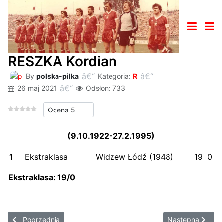
RESZKA Kordian
By
polska-pilka
Kategoria:
R
26 maj 2021
Odsłon: 733
Proszę, oceń
(9.10.1922-27.2.1995)
1
Ekstraklasa
Widzew Łódź (1948)
19
0
Ekstraklasa: 19
/0
Poprzednia strona: REWILAK Andrzej
Następna strona
Poprzednia
Następna