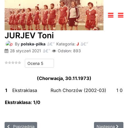
JURJEV Toni
By
polska-pilka
Kategoria:
J
28 styczeń 2021
Odsłon: 893
Proszę, oceń
(Chorwacja, 30.11.1973)
1
Ekstraklasa
Ruch Chorzów (2002-03)
1
0
Ekstraklasa: 1
/0
Poprzednia strona: JURKOWSKI Bartosz
Następna strona
Poprzednia
Następna