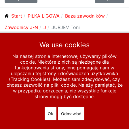
Start
PIŁKA LIGOWA
Baza zawodników
Zawodnicy J-N
J
JURJEV Toni
We use cookies
© 2026 polska-pilka.pl
|
Tanie strony internetowe
All Rights
Reserved
Na naszej stronie internetowej używamy plików
cookie. Niektóre z nich są niezbędne dla
funkcjonowania strony, inne pomagają nam w
ulepszaniu tej strony i doświadczeń użytkownika
(Tracking Cookies). Możesz sam zdecydować, czy
chcesz zezwolić na pliki cookie. Należy pamiętać, że
w przypadku odrzucenia, nie wszystkie funkcje
strony mogą być dostępne.
Ok
Odmawiać