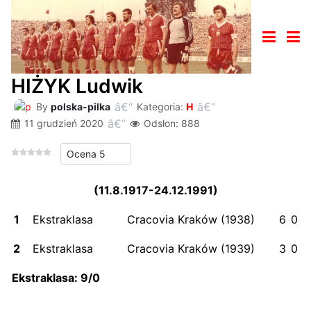
HIŻYK Ludwik
By
polska-pilka
Kategoria:
H
11 grudzień 2020
Odsłon: 888
Proszę, oceń
(11.8.1917-24.12.1991)
1
Ekstraklasa
Cracovia Kraków (1938)
6
0
2
Ekstraklasa
Cracovia Kraków (1939)
3
0
Ekstraklasa: 9
/0