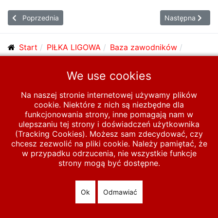
Poprzednia strona: HLAVATY Neil
Następna strona
Poprzednia
Następna
Start
PIŁKA LIGOWA
Baza zawodników
Zawodnicy E-I
H
HIŻYK Ludwik
We use cookies
Na naszej stronie internetowej używamy plików
© 2026 polska-pilka.pl
|
Tanie strony internetowe
All Rights
cookie. Niektóre z nich są niezbędne dla
Reserved
funkcjonowania strony, inne pomagają nam w
ulepszaniu tej strony i doświadczeń użytkownika
(Tracking Cookies). Możesz sam zdecydować, czy
chcesz zezwolić na pliki cookie. Należy pamiętać, że
w przypadku odrzucenia, nie wszystkie funkcje
strony mogą być dostępne.
Ok
Odmawiać