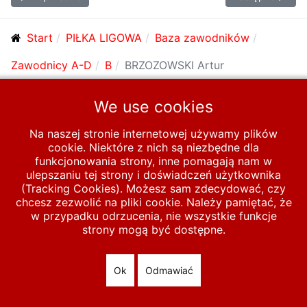
Start
PIŁKA LIGOWA
Baza zawodników
Zawodnicy A-D
B
BRZOZOWSKI Artur
We use cookies
© 2026 polska-pilka.pl
|
Tanie strony internetowe
All Rights
Reserved
Na naszej stronie internetowej używamy plików
cookie. Niektóre z nich są niezbędne dla
funkcjonowania strony, inne pomagają nam w
ulepszaniu tej strony i doświadczeń użytkownika
(Tracking Cookies). Możesz sam zdecydować, czy
chcesz zezwolić na pliki cookie. Należy pamiętać, że
w przypadku odrzucenia, nie wszystkie funkcje
strony mogą być dostępne.
Ok
Odmawiać