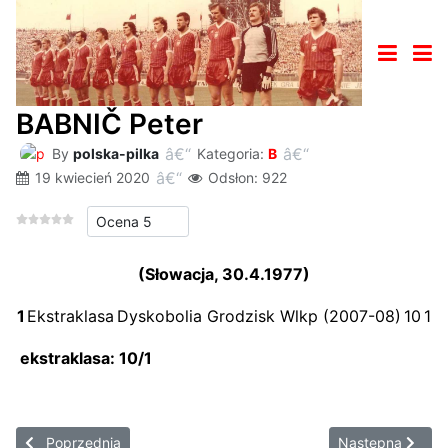
BABNIČ Peter
By
polska-pilka
Kategoria:
B
19 kwiecień 2020
Odsłon: 922
Proszę, oceń
(Słowacja, 30.4.1977)
1
Ekstraklasa
Dyskobolia Grodzisk Wlkp (2007-08)
10
1
ekstraklasa: 10/1
Poprzednia strona: BACA Cezary
Następna strona
Poprzednia
Następna