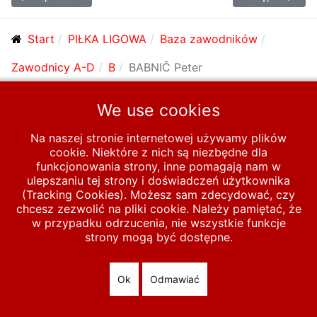
Start
PIŁKA LIGOWA
Baza zawodników
Zawodnicy A-D
B
BABNIČ Peter
We use cookies
© 2026 polska-pilka.pl
|
Tanie strony internetowe
All Rights
Reserved
Na naszej stronie internetowej używamy plików
cookie. Niektóre z nich są niezbędne dla
funkcjonowania strony, inne pomagają nam w
ulepszaniu tej strony i doświadczeń użytkownika
(Tracking Cookies). Możesz sam zdecydować, czy
chcesz zezwolić na pliki cookie. Należy pamiętać, że
w przypadku odrzucenia, nie wszystkie funkcje
strony mogą być dostępne.
Ok
Odmawiać