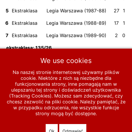
5
Ekstraklasa
Legia Warszawa (1987-88)
27
1
6
Ekstraklasa
Legia Warszawa (1988-89)
17
1
7
Ekstraklasa
Legia Warszawa (1989-90)
2
0
ekstraklasa: 135/26
We use cookies
Na naszej stronie internetowej używamy plików
Poprzednia strona: ARENDT Karol
Następna stron
Poprzednia
Następna
cookie. Niektóre z nich są niezbędne dla
funkcjonowania strony, inne pomagają nam w
ulepszaniu tej strony i doświadczeń użytkownika
Start
PIŁKA LIGOWA
Baza zawodników
(Tracking Cookies). Możesz sam zdecydować, czy
chcesz zezwolić na pliki cookie. Należy pamiętać, że
Zawodnicy A-D
A
ARCEUSZ Tomasz
w przypadku odrzucenia, nie wszystkie funkcje
strony mogą być dostępne.
© 2026 polska-pilka.pl
|
Tanie strony internetowe
All Rights
Reserved
Ok
Odmawiać