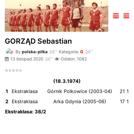
GORZĄD Sebastian
By
polska-pilka
Kategoria:
G
13 listopad 2020
Odsłon: 1082
(18.3.1974)
1
Ekstraklasa
Górnik Polkowice (2003-04)
21
1
2
Ekstraklasa
Arka Gdynia (2005-06)
17
1
Ekstraklasa: 38
/2