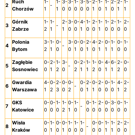
Ruch
1-
1-
3-
3-
1-
3-
5-
2-
1-
1-
2-
2-
1-
2
-
Chorzów
1
1
0
0
0
0
0
1
0
1
0
1
1
Górnik
1-
1-
2-
3-
0-
4-
1-
2-
1-
1-
2-
1-
2-
3
-
Zabrze
2
1
1
0
0
1
0
0
1
0
0
0
0
Polonia
3-
1-
0-
3-
0-
0-
2-
4-
2-
0-
1-
0-
1-
4
-
Bytom
2
1
0
0
1
0
1
0
1
1
1
0
0
Zagłębie
0-
2-
1-
3-
0-
2-
1-
1-
0-
4-
6-
2-
0-
5
-
Sosnowiec
0
1
2
0
2
1
1
2
0
1
1
2
0
Gwardia
4-
0-
2-
0-
0-
0-
2-
0-
2-
0-
1-
4-
2-
6
-
Warszawa
1
2
3
0
2
0
1
1
0
0
0
1
2
GKS
0-
0-
1-
1-
0-
1-
0-
1-
2-
0-
3-
0-
1-
7
-
Katowice
0
0
0
2
1
0
0
0
0
0
0
0
0
Wisła
0-
1-
0-
0-
1-
1-
1-
0-
0-
1-
1-
2-
2-
8
-
Kraków
0
1
0
1
0
0
0
0
0
1
1
0
0