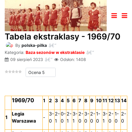
Tabela ekstraklasy - 1969/70
By
polska-pilka
Kategoria:
Baza sezonów w ekstraklasie
09 sierpień 2023
Odsłon: 1408
Proszę, oceń
1969/70
1
2
3
4
5
6
7
8
9
10
11
12
13
14
Legia
3-
2-
0-
2-
3-
2-
3-
2-
1-
3-
2-
1-
2-
1
-
Warszawa
0
1
0
1
1
0
0
0
0
1
0
0
0