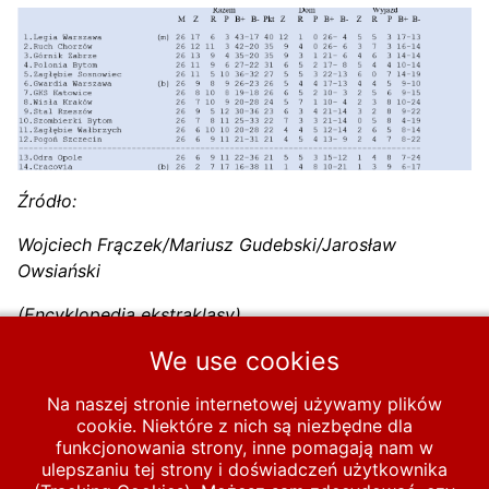
Źródło:
Wojciech Frączek/Mariusz Gudebski/Jarosław
Owsiański
(Encyklopedia ekstraklasy)
We use cookies
Poprzednia strona: Tabela ekstraklasy - 1970/71
Następna strona:
Poprzednia
Następna
Na naszej stronie internetowej używamy plików
cookie. Niektóre z nich są niezbędne dla
Start
PIŁKA LIGOWA
funkcjonowania strony, inne pomagają nam w
ulepszaniu tej strony i doświadczeń użytkownika
Baza sezonów w ekstraklasie