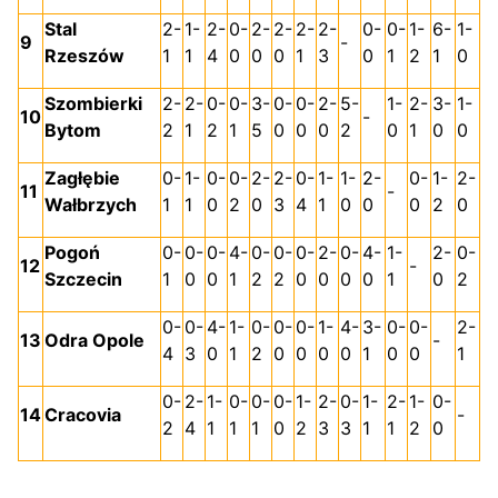
Stal
2-
1-
2-
0-
2-
2-
2-
2-
0-
0-
1-
6-
1-
9
-
Rzeszów
1
1
4
0
0
0
1
3
0
1
2
1
0
Szombierki
2-
2-
0-
0-
3-
0-
0-
2-
5-
1-
2-
3-
1-
10
-
Bytom
2
1
2
1
5
0
0
0
2
0
1
0
0
Zagłębie
0-
1-
0-
0-
2-
2-
0-
1-
1-
2-
0-
1-
2-
11
-
Wałbrzych
1
1
0
2
0
3
4
1
0
0
0
2
0
Pogoń
0-
0-
0-
4-
0-
0-
0-
2-
0-
4-
1-
2-
0-
12
-
Szczecin
1
0
0
1
2
2
0
0
0
0
1
0
2
0-
0-
4-
1-
0-
0-
0-
1-
4-
3-
0-
0-
2-
13
Odra Opole
-
4
3
0
1
2
0
0
0
0
1
0
0
1
0-
2-
1-
0-
0-
0-
1-
2-
0-
1-
2-
1-
0-
14
Cracovia
-
2
4
1
1
1
0
2
3
3
1
1
2
0