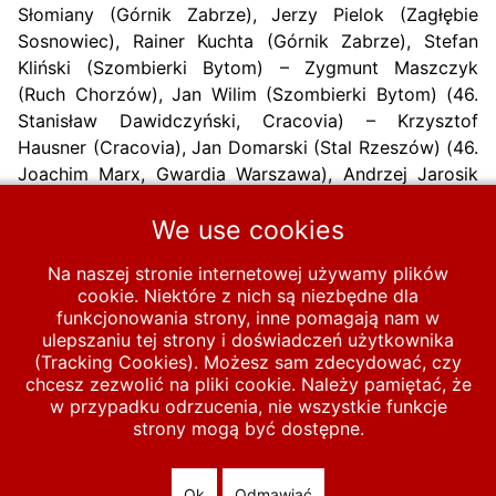
Słomiany (Górnik Zabrze), Jerzy Pielok (Zagłębie
Sosnowiec), Rainer Kuchta (Górnik Zabrze), Stefan
Kliński (Szombierki Bytom) – Zygmunt Maszczyk
(Ruch Chorzów), Jan Wilim (Szombierki Bytom) (46.
Stanisław Dawidczyński, Cracovia) – Krzysztof
Hausner (Cracovia), Jan Domarski (Stal Rzeszów) (46.
Joachim Marx, Gwardia Warszawa), Andrzej Jarosik
(Zagłębie Sosnowiec), Janusz Kowalik (Cracovia).
We use cookies
Trener:
Wacław Pegza
Na naszej stronie internetowej używamy plików
Poprzednia strona: 1966-6-05 Polska U-23 – Holandia U-23 0-1
Następna strona
Poprzednia
Następna
cookie. Niektóre z nich są niezbędne dla
funkcjonowania strony, inne pomagają nam w
ulepszaniu tej strony i doświadczeń użytkownika
Start
MECZE
U-23
1961-1970
1966
(Tracking Cookies). Możesz sam zdecydować, czy
chcesz zezwolić na pliki cookie. Należy pamiętać, że
1966-5-18 Szwecja U-23 – Polska U-23 1-2
w przypadku odrzucenia, nie wszystkie funkcje
strony mogą być dostępne.
© 2026 polska-pilka.pl
|
Tanie strony internetowe
All Rights
Reserved
Ok
Odmawiać