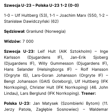
Szwecja U-23 – Polska U-23 1-2 (0-0)
1-0 – Ulf Hultberg (53), 1-1 – Joachim Marx (550, 1-2 –
Stanisław Dawidczyński (62)
Sędziował:
Granlund (Norwegia)
Widzów:
7 000
Szwecja U-23:
Leif Hult (AIK Sztokholm) – Inge
Karlsson (Djugardens IF), Jan-Erik Sjoberg
(Djugardens IF), Willy Gummesson (Djugardens IF),
Hans Selander (Helsingborgs IF) – Rolf Hansson
(Orgryte IS), Lars-Goran Johansson (Orgryte IF) –
Bengt Johansson (GAIS Goteborg), Ulf Hultberg (IFK
Norrkoping), Christer Hult (IFK Norrkoping) (46. John
Lindau), Lars Berglund (IFK Norrkoping).
Trener:
Polska U-23:
Jan Matysek (Szombierki Bytom) (11.
Jerzy Patoła, Zagłębie Sosnowiec) – Waldemar