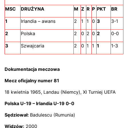
MSC
DRUŻYNA
M
Z
R
P
PKT
BR
1
Irlandia – awans
2
1
1
0
3
3-1
2
Polska
2
0
2
0
2
0-0
3
Szwajcaria
2
0
1
1
1
1-3
Dokumentacja meczowa
Mecz oficjalny numer 81
18 kwietnia 1965, Landau (Niemcy), XI Turniej UEFA
Polska U-19 – Irlandia U-19 0-0
Sędziował:
Badulescu (Rumunia)
Widzów:
2000