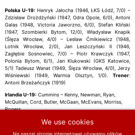
Polska U-19:
Henryk Jałocha (1946, ŁKS Łódź, 7/0) –
Zdzisław Drożdżyński (1947, Odra Opole, 6/0), Antoni
Galas (1948, Victoria Jaworzno, 6/0), Stefan Kliński
(1947, Szombierki Bytom, 12/0), Władysław Knapik
(Ślęza Wrocław, 4/0) – Lesław Ćmikiewicz (1948,
Lotnik Wrocław, 2/0), Jan Leszczyński II (1946,
Zagłębie Sosnowiec, 7/0) – Piotr Krawczyk (1947,
Polonia Bytom, 6/1), Jan Klukowski (GKS Katowice,
5/1) Tadeusz Wanat (1949, Ślęza Wrocław, 4/0), Jerzy
Wiśniewski (1949, Warmia Olsztyn, 1/0).
Trener
:
Antoni Brzeżańczyk (1919)
Irlandia U-19:
Cummins – Kenny, Newman, Ryan,
McQuillan, Cord, Butler, McGaan, McEvans, Morriss,
Rogers.
We use cookies
Grano 2 x 40 minut
Na naszej stronie internetowej używamy plików
Poprzednia strona: 1965-8-14 Polska U-19 – ZSRR U-19 3-3
Następna strona:
Poprzednia
Następna