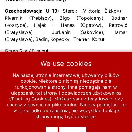
Czechosłowacja U-19:
Starek (Viktoria Żiżkov) –
Pivarnik (Trebisov), Zigo (Topolcany), Bodnar
(Koszyce), Hajek – Hanes (Opatów), Petrović
(Bratysława) – Jurkanin (Sakovice), Hamar
(Bratysława), Badin, Kopecky.
Trener
: Kohut
Grano 2 x 40 minut
We use cookies
Poprzednia strona: 1965-10-24 Reprezentacja Pomorza U-19 – P
Następna strona:
Poprzednia
Następna
Na naszej stronie internetowej używamy plików
cookie. Niektóre z nich są niezbędne dla
Start
MECZE
U-19
1947-1970
1961-1965
funkcjonowania strony, inne pomagają nam w
ulepszaniu tej strony i doświadczeń użytkownika
1965
(Tracking Cookies). Możesz sam zdecydować, czy
chcesz zezwolić na pliki cookie. Należy pamiętać, że
1965-10-10 Polska U-19 – Czechosłowacja U-19 0-0
w przypadku odrzucenia, nie wszystkie funkcje
strony mogą być dostępne.
© 2026 polska-pilka.pl
|
Tanie strony internetowe
All Rights