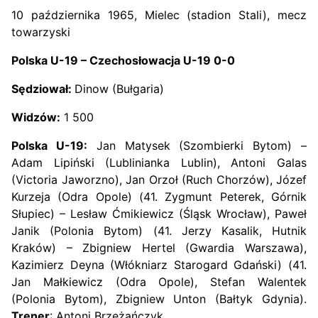
10 października 1965, Mielec (stadion Stali), mecz
towarzyski
Polska U-19 – Czechosłowacja U-19 0-0
Sędziował:
Dinow (Bułgaria)
Widzów:
1 500
Polska U-19:
Jan Matysek (Szombierki Bytom) –
Adam Lipiński (Lublinianka Lublin), Antoni Galas
(Victoria Jaworzno), Jan Orzoł (Ruch Chorzów), Józef
Kurzeja (Odra Opole) (41. Zygmunt Peterek, Górnik
Słupiec) – Lesław Ćmikiewicz (Śląsk Wrocław), Paweł
Janik (Polonia Bytom) (41. Jerzy Kasalik, Hutnik
Kraków) – Zbigniew Hertel (Gwardia Warszawa),
Kazimierz Deyna (Włókniarz Starogard Gdański) (41.
Jan Małkiewicz (Odra Opole), Stefan Walentek
(Polonia Bytom), Zbigniew Unton (Bałtyk Gdynia).
Trener
: Antoni Brzeżańczyk