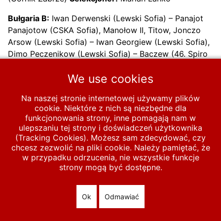
Bułgaria B:
Iwan Derwenski (Lewski Sofia) – Panajot
Panajotow (CSKA Sofia), Manołow II, Titow, Jonczo
Arsow (Lewski Sofia) – Iwan Georgiew (Lewski Sofia),
Dimo Peczenikow (Lewski Sofia) – Baczew (46. Spiro
Debarski, Lokomotiw Sofia)), Dimitar Jordanow
We use cookies
(Lewski Sofia), Christo Iljew (Lewski Sofia), Ugalow.
Na naszej stronie internetowej używamy plików
Poprzednia strona: 1957-10-13 Marymont Warszawa – Polska B 
Następna strona
Poprzednia
Następna
cookie. Niektóre z nich są niezbędne dla
funkcjonowania strony, inne pomagają nam w
ulepszaniu tej strony i doświadczeń użytkownika
Start
MECZE
Polska B
1947-1960
1957
(Tracking Cookies). Możesz sam zdecydować, czy
chcesz zezwolić na pliki cookie. Należy pamiętać, że
1957-9-29 Polska B – Bułgaria B 3-3
w przypadku odrzucenia, nie wszystkie funkcje
strony mogą być dostępne.
© 2026 polska-pilka.pl
|
Tanie strony internetowe
All Rights
Reserved
Ok
Odmawiać