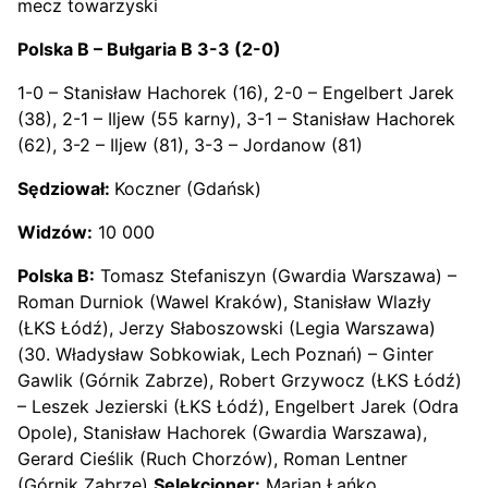
mecz towarzyski
Polska B –
Bułgaria B
3-3 (2-0)
1-0 – Stanisław Hachorek (16), 2-0 – Engelbert Jarek
(38), 2-1 – Iljew (55 karny), 3-1 – Stanisław Hachorek
(62), 3-2 – Iljew (81), 3-3 – Jordanow (81)
Sędziował:
Koczner (Gdańsk)
Widzów:
10 000
Polska B:
Tomasz Stefaniszyn (Gwardia Warszawa) –
Roman Durniok (Wawel Kraków), Stanisław Wlazły
(ŁKS Łódź), Jerzy Słaboszowski (Legia Warszawa)
(30. Władysław Sobkowiak, Lech Poznań) – Ginter
Gawlik (Górnik Zabrze), Robert Grzywocz (ŁKS Łódź)
– Leszek Jezierski (ŁKS Łódź), Engelbert Jarek (Odra
Opole), Stanisław Hachorek (Gwardia Warszawa),
Gerard Cieślik (Ruch Chorzów), Roman Lentner
(Górnik Zabrze)
Selekcjoner:
Marian Łańko