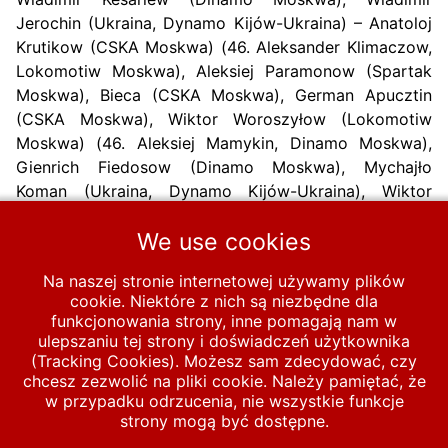
Jerochin (Ukraina, Dynamo Kijów-Ukraina) – Anatoloj
Krutikow (CSKA Moskwa) (46. Aleksander Klimaczow,
Lokomotiw Moskwa), Aleksiej Paramonow (Spartak
Moskwa), Bieca (CSKA Moskwa), German Apucztin
(CSKA Moskwa), Wiktor Woroszyłow (Lokomotiw
Moskwa) (46. Aleksiej Mamykin, Dinamo Moskwa),
Gienrich Fiedosow (Dinamo Moskwa), Mychajło
Koman (Ukraina, Dynamo Kijów-Ukraina), Wiktor
Fomin (Ukraina, Dynamo Kijów-Ukraina).
Trenerzy
:
We use cookies
Głażkow i Pinajczew
Na naszej stronie internetowej używamy plików
Poprzednia strona: 1957-10-20 ZSRR B – Polska B 5-2
Następna strona
Poprzednia
Następna
cookie. Niektóre z nich są niezbędne dla
funkcjonowania strony, inne pomagają nam w
ulepszaniu tej strony i doświadczeń użytkownika
Start
MECZE
Polska B
1947-1960
1957
(Tracking Cookies). Możesz sam zdecydować, czy
chcesz zezwolić na pliki cookie. Należy pamiętać, że
1957-6-23 Polska B – ZSRR B 0-1
w przypadku odrzucenia, nie wszystkie funkcje
strony mogą być dostępne.