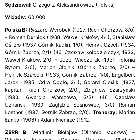
Sędziował:
Grzegorz Aleksandrowicz (Polska)
Widzów:
60 000
Polska B:
Ryszard Wyrobek (1927, Ruch Chorzów, 8/0)
– Roman Durniok (1938, Wawel Kraków, 4/1), Stanisław
Oślizło (1937, Górnik Radlin, 1/0), Henryk Czech (1934,
Górnik Zabrze, 2/1) (46. Czesław Kołodziejczyk, 1933,
Wawel Kraków, 2/0) – Józef Wieczorek (1931, Polonia
Bytom, 3/0), Marian Olejnik (Górnik Zabrze, 7/0) –
Henryk Szałecki (1933, Górnik Zabrze, 1/0), Engelbert
Jarek (1935, Odra Opole, 3/1), Gerard Cieślik (1927,
kapitan, Ruch Chorzów, 2/0), Zbigniew Szarzyński
(1933, Gwardia Warszawa, 3/2) (46. Czesław
Uznański, 1930, Zagłębie Sosnowiec, 3/0) Roman
Lentner (1937, Górnik Zabrze, 2/0).
Trenerzy:
Marian
Łańko (1906) i Adam Niemiec (1912)
ZSRR B:
Władimir Bielajew (Dinamo Moskwa) –
Władimir Kesariew (Dinamo Moskwa), Władimir